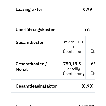
Leasingfaktor
0,99
Überführungskosten
???
Gesamtkosten
37.449,01 €
31.469,
+
+
Überführung
Überfüh
Gesamtkosten /
780,19 €
655,62
+
Monat
anteilig
anteili
Überführung
Überfüh
Gesamtleasingfaktor
(0,99)
48 Monate