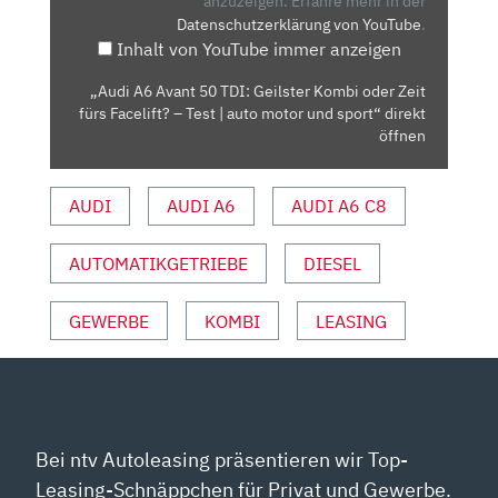
GEILSTER
anzuzeigen.
Erfahre mehr in der
Datenschutzerklärung von YouTube
.
KOMBI
Inhalt von YouTube immer anzeigen
ODER
ZEIT
„Audi A6 Avant 50 TDI: Geilster Kombi oder Zeit
FÜRS
fürs Facelift? – Test | auto motor und sport“ direkt
FACELIFT?
öffnen
–
TEST
AUDI
AUDI A6
AUDI A6 C8
|
AUTO
AUTOMATIKGETRIEBE
DIESEL
MOTOR
UND
SPORT“
GEWERBE
KOMBI
LEASING
VON
YOUTUBE
ANZEIGEN
Bei ntv Autoleasing präsentieren wir Top-
Leasing-Schnäppchen für Privat und Gewerbe.