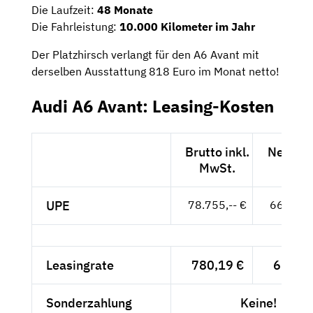
Die Laufzeit:
48 Monate
Die Fahrleistung:
10.000 Kilometer im Jahr
Der Platzhirsch verlangt für den A6 Avant mit
derselben Ausstattung 818 Euro im Monat netto!
Audi A6 Avant: Leasing-Kosten
Brutto inkl.
Netto e
MwSt.
MwSt
UPE
78.755,-- €
66.181,-
Leasingrate
780,19 €
655,62
Sonderzahlung
Keine!