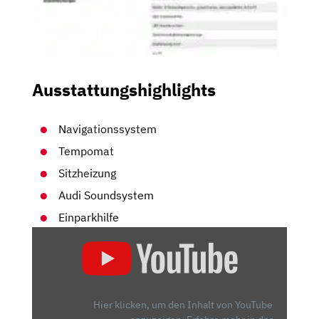
Ausstattungshighlights
Navigationssystem
Tempomat
Sitzheizung
Audi Soundsystem
Einparkhilfe
„AUDI
A6
AVANT
50
TDI:
Hier klicken, um den Inhalt von YouTube