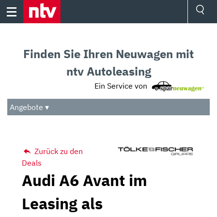
Skip
to
content
Ressorts
Sport
Finden Sie Ihren Neuwagen mit
Börse
Wetter
ntv Autoleasing
TV
Ein Service von
Video
Audio
Angebote ▾
Das Beste
Zurück zu den
Deals
Audi A6 Avant im
Leasing als