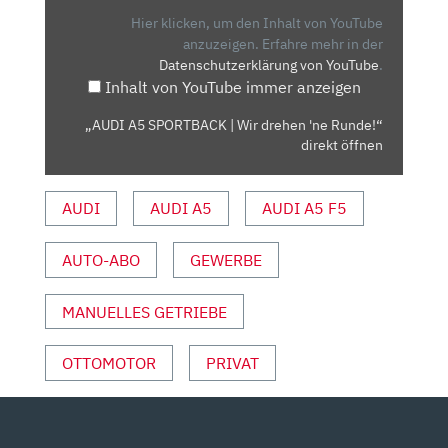
WIR
Hier klicken, um den Inhalt von YouTube
DREHEN
anzuzeigen.
Erfahre mehr in der
Datenschutzerklärung von YouTube
.
'NE
Inhalt von YouTube immer anzeigen
RUNDE!“
VON
„AUDI A5 SPORTBACK | Wir drehen 'ne Runde!“
YOUTUBE
direkt öffnen
ANZEIGEN
AUDI
AUDI A5
AUDI A5 F5
AUTO-ABO
GEWERBE
MANUELLES GETRIEBE
OTTOMOTOR
PRIVAT