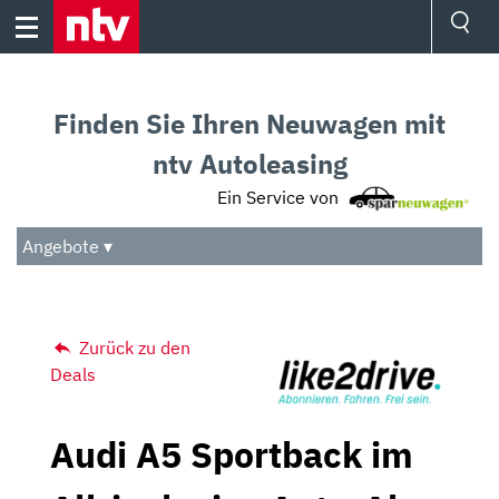
Skip
to
content
Ressorts
Sport
Finden Sie Ihren Neuwagen mit
Börse
Wetter
ntv Autoleasing
TV
Ein Service von
Video
Audio
Angebote ▾
Das Beste
Zurück zu den
Deals
Audi A5 Sportback im