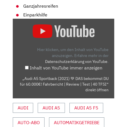
Ganzjahresreifen
Einparkhilfe
„AUDI
A5
SPORTBACK
(2021)
💚
Hier klicken, um den Inhalt von YouTube
DAS
anzuzeigen.
Erfahre mehr in der
Datenschutzerklärung von YouTube
.
BEKOMMST
Inhalt von YouTube immer anzeigen
DU
FÜR
„Audi A5 Sportback (2021) 💚 DAS bekommst DU
60.000€!
für 60.000€! Fahrbericht | Review | Test | 40 TFSI“
FAHRBERICHT
direkt öffnen
|
REVIEW
AUDI
AUDI A5
AUDI A5 F5
|
TEST
AUTO-ABO
AUTOMATIKGETRIEBE
|