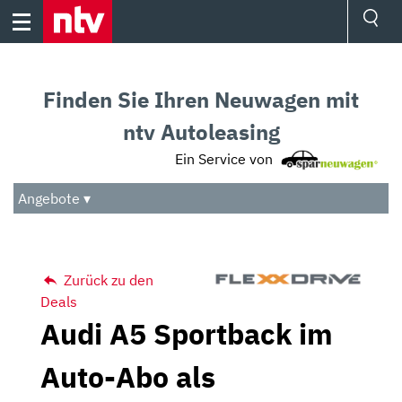
Skip
to
content
Ressorts
Sport
Finden Sie Ihren Neuwagen mit
Börse
Wetter
ntv Autoleasing
TV
Ein Service von
Video
Audio
Angebote ▾
Das Beste
Zurück zu den
Deals
Audi A5 Sportback im
Auto-Abo als