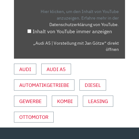
VORSTELLUNG
MIT
Hier klicken, um den Inhalt von YouTube
JAN
anzuzeigen.
Erfahre mehr in der
Datenschutzerklärung von YouTube
.
GÖTZE“
Inhalt von YouTube immer anzeigen
VON
YOUTUBE
„Audi A5 | Vorstellung mit Jan Götze“ direkt
ANZEIGEN
öffnen
AUDI
AUDI A5
AUTOMATIKGETRIEBE
DIESEL
GEWERBE
KOMBI
LEASING
OTTOMOTOR