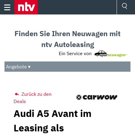
Skip
to
content
Ressorts
Sport
Finden Sie Ihren Neuwagen mit
Börse
Wetter
ntv Autoleasing
TV
Ein Service von
Video
Audio
Angebote ▾
Das Beste
Zurück zu den
Deals
Audi A5 Avant im
Leasing als