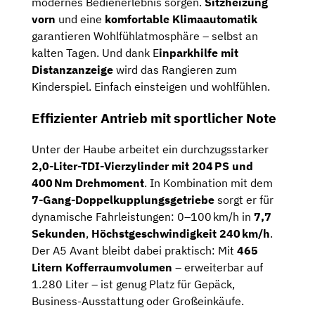
modernes Bedienerlebnis sorgen.
Sitzheizung
vorn
und eine
komfortable Klimaautomatik
garantieren Wohlfühlatmosphäre – selbst an
kalten Tagen. Und dank E
inparkhilfe mit
Distanzanzeige
wird das Rangieren zum
Kinderspiel. Einfach einsteigen und wohlfühlen.
Effizienter Antrieb mit sportlicher Note
Unter der Haube arbeitet ein durchzugsstarker
2,0-Liter-TDI-Vierzylinder mit 204 PS und
400 Nm Drehmoment
. In Kombination mit dem
7-Gang-Doppelkupplungsgetriebe
sorgt er für
dynamische Fahrleistungen: 0–100 km/h in
7,7
Sekunden
,
Höchstgeschwindigkeit 240 km/h
.
Der A5 Avant bleibt dabei praktisch: Mit
465
Litern Kofferraumvolumen
– erweiterbar auf
1.280 Liter – ist genug Platz für Gepäck,
Business-Ausstattung oder Großeinkäufe.