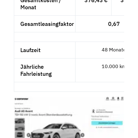
Gesamtkosten /
376,43 €
316,33
Monat
Gesamtleasingfaktor
0,67
Laufzeit
48 Monate
Jährliche
10.000 km
Fahrleistung