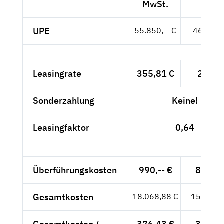
MwSt.
MwSt
UPE
55.850,-- €
46.933,-
Leasingrate
355,81 €
299,--
Sonderzahlung
Keine!
Leasingfaktor
0,64
Überführungskosten
990,-- €
831,93
Gesamtkosten
18.068,88 €
15.183,