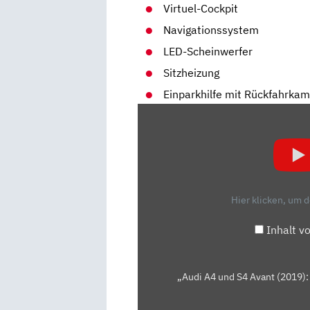
Virtuel-Cockpit
Navigationssystem
LED-Scheinwerfer
Sitzheizung
Einparkhilfe mit Rückfahrka
„AUDI
A4
UND
S4
AVANT
(2019):
Hier klicken, um 
WAS
KANN
Inhalt v
DIE
NEUAUFLAGE?
–
„Audi A4 und S4 Avant (2019):
FAHRBERICHT/REVIEW