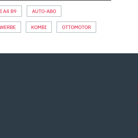
I A4 B9
AUTO-ABO
WERBE
KOMBI
OTTOMOTOR