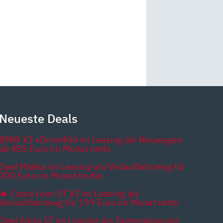
Neueste Deals
BMW X3 xDrive40d im Leasing als Neuwagen
ab 485 Euro im Monat netto
Opel Mokka im Leasing als Vorlauffahrzeug für
200 Euro im Monat brutto
🔥 Cupra Leon ST VZ im Leasing als
Vorlauffahrzeug für 199 Euro im Monat netto
Opel Astra ST im Leasing als Tageszulassung