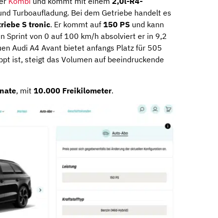
her
Kombi
und kommt mit einem
2,0l-R4-
und Turboaufladung. Bei dem Getriebe handelt es
iebe S tronic
. Er kommt auf
150 PS
und kann
n Sprint von 0 auf 100 km/h absolviert er in 9,2
en Audi A4 Avant bietet anfangs Platz für 505
pt ist, steigt das Volumen auf beeindruckende
nate
, mit
10.000 Freikilometer
.