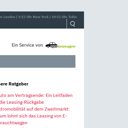
hr London | 1:12 Uhr New York | 14:12 Uhr Tokio
Ein Service von
ere Ratgeber
uto am Vertragsende: Ein Leitfaden
 die Leasing-Rückgabe
ktromobilität auf dem Zweitmarkt:
um lohnt sich das Leasing von E-
rauchtwagen