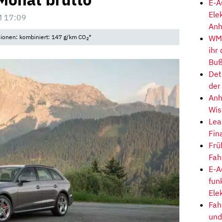
E-A
Ele
M 17:09
Anh
WM-
sionen: kombiniert: 147 g/km CO
*
2
ihr
Buß
Det
der
Anh
Wis
Lea
Fin
Frü
Fah
E-A
fun
Ele
Fah
und