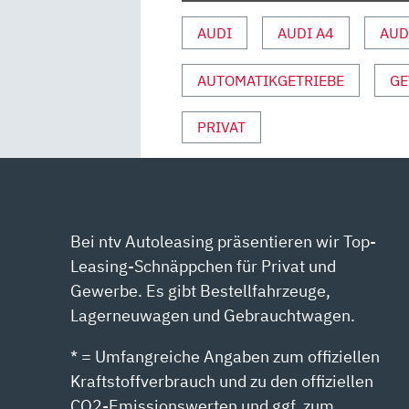
|
AUTO
AUDI
AUDI A4
AUD
MOTOR
&
AUTOMATIKGETRIEBE
GE
SPORT“
VON
PRIVAT
YOUTUBE
ANZEIGEN
Bei ntv Autoleasing präsentieren wir Top-
Leasing-Schnäppchen für Privat und
Gewerbe. Es gibt Bestellfahrzeuge,
Lagerneuwagen und Gebrauchtwagen.
* = Umfangreiche Angaben zum offiziellen
Kraftstoffverbrauch und zu den offiziellen
CO2-Emissionswerten und ggf. zum