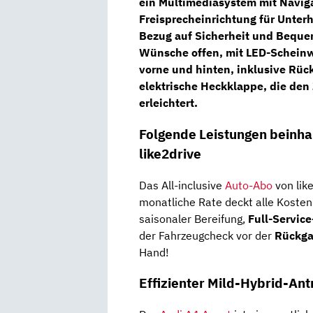
ein
Multimediasystem mit Navig
Freisprecheinrichtung für Unterh
Bezug auf Sicherheit und Bequem
Wünsche offen, mit
LED-Scheinw
vorne und hinten, inklusive Rück
elektrische Heckklappe, die de
erleichtert.
Folgende Leistungen beinhal
like2drive
Das All-inclusive
Auto-Abo
von lik
monatliche Rate deckt alle Kosten
saisonaler Bereifung,
Full-Servic
der Fahrzeugcheck vor der
Rückg
Hand!
Effizienter Mild-Hybrid-Ant