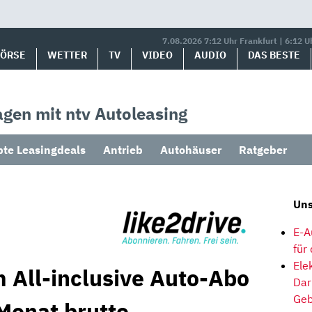
7.08.2026 7:12 Uhr Frankfurt | 6:12 U
BÖRSE
WETTER
TV
VIDEO
AUDIO
DAS BESTE
gen mit ntv Autoleasing
bte Leasingdeals
Antrieb
Autohäuser
Ratgeber
Uns
E-A
für
Ele
m All-inclusive Auto-Abo
Dar
Geb
Monat brutto