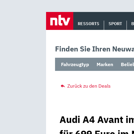
Skip
to
RESSORTS
SPORT
content
Finden Sie Ihren Neuwa
Fahrzeugtyp
Marken
Belie
Zurück zu den Deals
Audi A4 Avant i
für 699 Euro im 