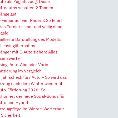
uto als Zugfahrzeug: Diese
ktroautos schaffen 2 Tonnen
ängelast
Fieber auf vier Rädern: So feiert
 das Turnier sicher und völlig ohne
geld
aillierte Darstellung des Modells
 Leasingübernahme
änger mit E-Auto ziehen: Alles
senswerte
sing, Auto-Abo oder Vario-
anzierung im Vergleich
hjahrscheck fürs Auto – So wird das
rzeug nach dem Winter wieder fit
uto-Förderung 2026: So
ktioniert der neue Sozial-Bonus für
ktro und Hybrid
rzeugpflege im Winter: Werterhalt
 Sicherheit