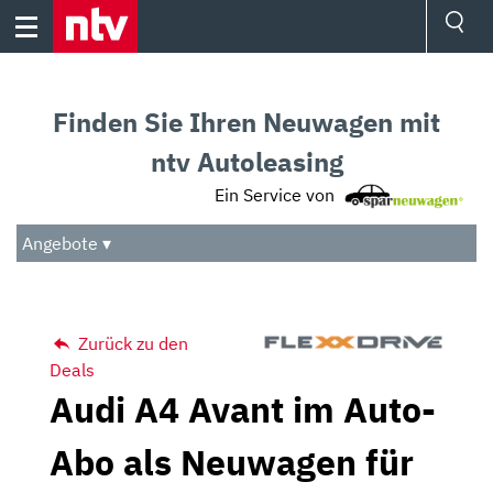
Skip
to
content
Ressorts
Sport
Finden Sie Ihren Neuwagen mit
Börse
Wetter
ntv Autoleasing
TV
Ein Service von
Video
Audio
Angebote ▾
Das Beste
Zurück zu den
Deals
Audi A4 Avant im Auto-
Abo als Neuwagen für