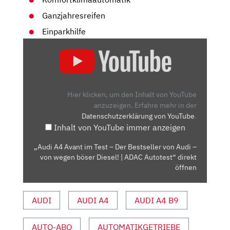
Ganzjahresreifen
Einparkhilfe
„AUDI
A4
AVANT
IM
TEST
Hier klicken, um den Inhalt von YouTube
–
anzuzeigen.
Erfahre mehr in der
Datenschutzerklärung von YouTube
.
DER
Inhalt von YouTube immer anzeigen
BESTSELLER
VON
„Audi A4 Avant im Test – Der Bestseller von Audi –
AUDI
von wegen böser Diesel! | ADAC Autotest“ direkt
–
öffnen
VON
WEGEN
AUDI
AUDI A4
AUDI A4 B9
BÖSER
DIESEL!
AUTO-ABO
AUTOMATIKGETRIEBE
|