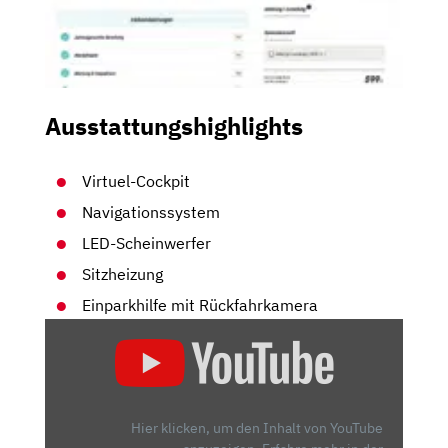
Ausstattungshighlights
Virtuel-Cockpit
Navigationssystem
LED-Scheinwerfer
Sitzheizung
Einparkhilfe mit Rückfahrkamera
„AUDI
A4
UND
S4
AVANT
Hier klicken, um den Inhalt von YouTube