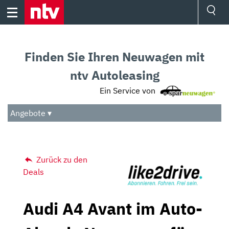
Skip
to
content
Ressorts
Sport
Finden Sie Ihren Neuwagen mit
Börse
Wetter
ntv Autoleasing
TV
Ein Service von
Video
Audio
Angebote ▾
Das Beste
Zurück zu den
Deals
Audi A4 Avant im Auto-