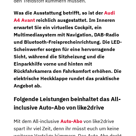
den Treibstoff kümmern müssen.
Was die Ausstattung betrifft, so ist der
Audi
A4 Avant
reichlich ausgestattet. Im Inneren
erwartet Sie ein
virtuelles Cockpit
, ein
Multimediasystem mit
Navigation
,
DAB-Radio
und Bluetooth-Freisprecheinrichtung. Die LED-
Scheinwerfer sorgen für eine hervorragende
Sicht, während die Sitzheizung und die
Einparkhilfe vorne und hinten mit
Rückfahrkamera
den Fahrkomfort erhöhen. Die
elektrische Heckklappe rundet das praktische
Angebot ab.
Folgende Leistungen beinhaltet das All-
inclusive Auto-Abo von like2drive
Mit dem All-inclusive
Auto-Abo
von like2drive
spart ihr viel Zeit, denn ihr müsst euch um keine
weiteren Verträge kümmern. Das Auto-Abo deckt