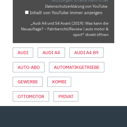
(2019):
anzuzeigen.
Erfahre mehr in der
Datenschutzerklärung von YouTube
.
WAS
Inhalt von YouTube immer anzeigen
KANN
DIE
„Audi A4 und S4 Avant (2019): Was kann die
NEUAUFLAGE?
Neuauflage? – Fahrbericht/Review | auto motor &
–
sport“ direkt öffnen
FAHRBERICHT/REVIEW
|
AUDI
AUDI A4
AUDI A4 B9
AUTO
MOTOR
AUTO-ABO
AUTOMATIKGETRIEBE
&
SPORT“
VON
GEWERBE
KOMBI
YOUTUBE
ANZEIGEN
OTTOMOTOR
PRIVAT