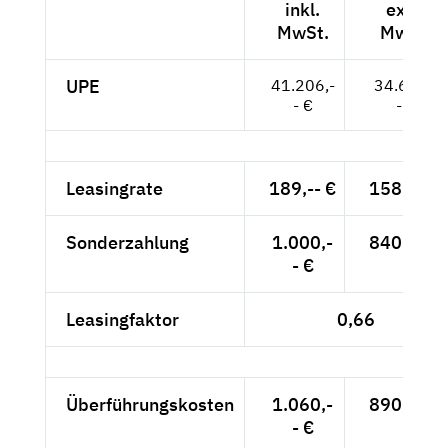
inkl.
exkl.
MwSt.
MwSt.
UPE
41.206,-
34.627,-
- €
- €
Leasingrate
189,-- €
158,82 €
Sonderzahlung
1.000,-
840,34 €
- €
Leasingfaktor
0,66
Überführungskosten
1.060,-
890,76 €
- €