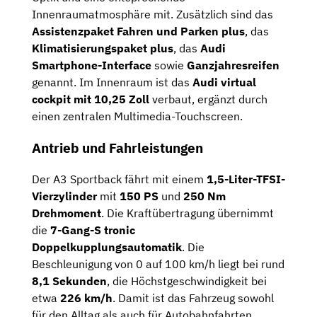
Innenraumatmosphäre mit. Zusätzlich sind das
Assistenzpaket Fahren und Parken plus
, das
Klimatisierungspaket plus
, das
Audi
Smartphone-Interface
sowie
Ganzjahresreifen
genannt. Im Innenraum ist das
Audi virtual
cockpit mit 10,25 Zoll
verbaut, ergänzt durch
einen zentralen Multimedia-Touchscreen.
Antrieb und Fahrleistungen
Der A3 Sportback fährt mit einem
1,5-Liter-TFSI-
Vierzylinder
mit
150 PS
und
250 Nm
Drehmoment
. Die Kraftübertragung übernimmt
die
7-Gang-S tronic
Doppelkupplungsautomatik
. Die
Beschleunigung von 0 auf 100 km/h liegt bei rund
8,1 Sekunden
, die Höchstgeschwindigkeit bei
etwa
226 km/h
. Damit ist das Fahrzeug sowohl
für den Alltag als auch für Autobahnfahrten