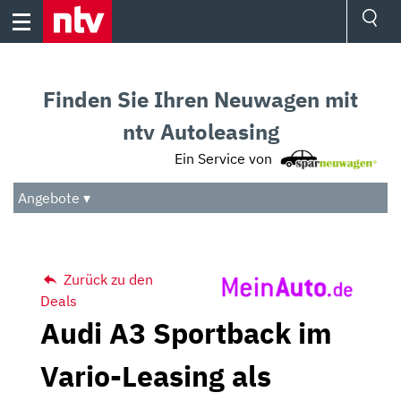
Skip
to
content
Ressorts
Sport
Finden Sie Ihren Neuwagen mit
Börse
Wetter
ntv Autoleasing
TV
Ein Service von
Video
Audio
Angebote ▾
Das Beste
Zurück zu den
Deals
Audi A3 Sportback im
Vario-Leasing als