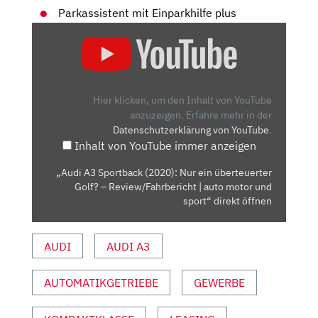
Parkassistent mit Einparkhilfe plus
„AUDI
A3
SPORTBACK
(2020):
NUR
Hier klicken, um den Inhalt von YouTube
EIN
anzuzeigen.
Erfahre mehr in der
Datenschutzerklärung von YouTube
.
ÜBERTEUERTER
Inhalt von YouTube immer anzeigen
GOLF?
–
„Audi A3 Sportback (2020): Nur ein überteuerter
REVIEW/FAHRBERICHT
Golf? – Review/Fahrbericht | auto motor und
|
sport“ direkt öffnen
AUTO
MOTOR
AUDI
AUDI A3
UND
SPORT“
AUTOMATIKGETRIEBE
GEWERBE
VON
YOUTUBE