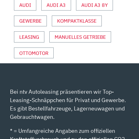
AUDI
AUDI A3
AUDI A3 8Y
UND
SPORT“
GEWERBE
KOMPAKTKLASSE
VON
YOUTUBE
ANZEIGEN
LEASING
MANUELLES GETRIEBE
OTTOMOTOR
Bei ntv Autoleasing präsentieren wir Top-
Leasing-Schnäppchen für Privat und Gewerbe.
Es gibt Bestellfahrzeuge, Lagerneuwagen und
Gebrauchtwagen.
* = Umfangreiche Angaben zum offiziellen