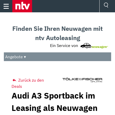
Skip
to
content
Ressorts
Sport
Finden Sie Ihren Neuwagen mit
Börse
Wetter
ntv Autoleasing
TV
Ein Service von
Video
Audio
Angebote ▾
Das Beste
Zurück zu den
Deals
Audi A3 Sportback im
Leasing als Neuwagen