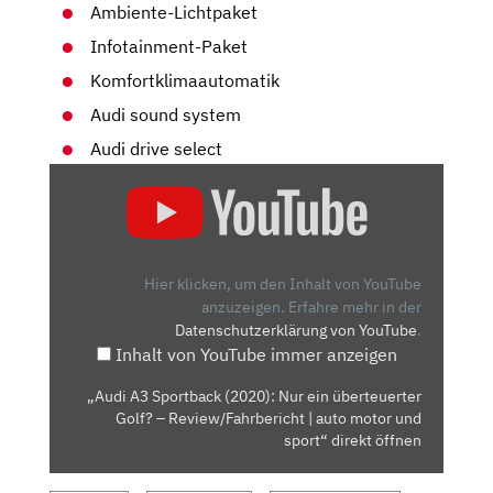
Ambiente-Lichtpaket
Infotainment-Paket
Komfortklimaautomatik
Audi sound system
Audi drive select
„AUDI
A3
SPORTBACK
(2020):
NUR
Hier klicken, um den Inhalt von YouTube
EIN
anzuzeigen.
Erfahre mehr in der
Datenschutzerklärung von YouTube
.
ÜBERTEUERTER
Inhalt von YouTube immer anzeigen
GOLF?
–
„Audi A3 Sportback (2020): Nur ein überteuerter
REVIEW/FAHRBERICHT
Golf? – Review/Fahrbericht | auto motor und
|
sport“ direkt öffnen
AUTO
MOTOR