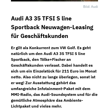
Bild: Audi
Audi A3 35 TFSI S line
Sportback Neuwagen-Leasing
für Geschäftskunden
Er gilt als Konkurrent zum VW Golf. Es geht
natürlich um den
Audi A3 35 TFSI S line
Sportback
, den
Tölke+Fischer
an
Geschäftskunden verleast. Dabei handelt es
sich um ein
Einzelstück
für
211 Euro im Monat
netto
. Also nicht zu lange überlegen, sonst ist
er weg! Zur Ausstattung gehört das
umfangreiche
Infotainment-Paket
mit dem
MMI-Radio,
das
Audi-Soundsystem
und für die
gemütliche Atmosphäre das
Ambiente-
Lichtpaket
und vieles mehr.