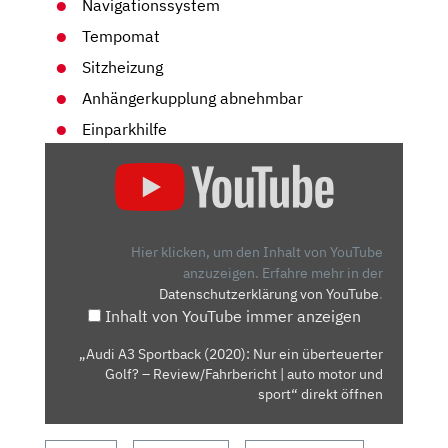
Navigationssystem
Tempomat
Sitzheizung
Anhängerkupplung abnehmbar
Einparkhilfe
„AUDI
A3
SPORTBACK
(2020):
NUR
Hier klicken, um den Inhalt von YouTube
EIN
anzuzeigen.
Erfahre mehr in der
Datenschutzerklärung von YouTube
.
ÜBERTEUERTER
Inhalt von YouTube immer anzeigen
GOLF?
–
„Audi A3 Sportback (2020): Nur ein überteuerter
REVIEW/FAHRBERICHT
Golf? – Review/Fahrbericht | auto motor und
|
sport“ direkt öffnen
AUTO
MOTOR