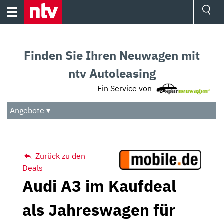
Skip
to
content
Ressorts
Sport
Finden Sie Ihren Neuwagen mit
Börse
Wetter
ntv Autoleasing
TV
Ein Service von
Video
Audio
Angebote ▾
Das Beste
Zurück zu den
Deals
Audi A3 im Kaufdeal
als Jahreswagen für