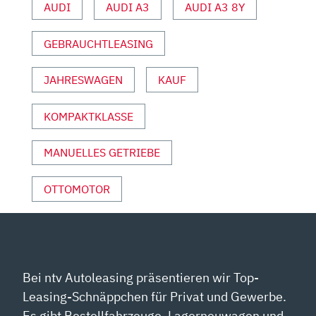
AUDI
AUDI A3
AUDI A3 8Y
UND
SPORT“
GEBRAUCHTLEASING
VON
YOUTUBE
ANZEIGEN
JAHRESWAGEN
KAUF
KOMPAKTKLASSE
MANUELLES GETRIEBE
OTTOMOTOR
Bei ntv Autoleasing präsentieren wir Top-
Leasing-Schnäppchen für Privat und Gewerbe.
Es gibt Bestellfahrzeuge, Lagerneuwagen und