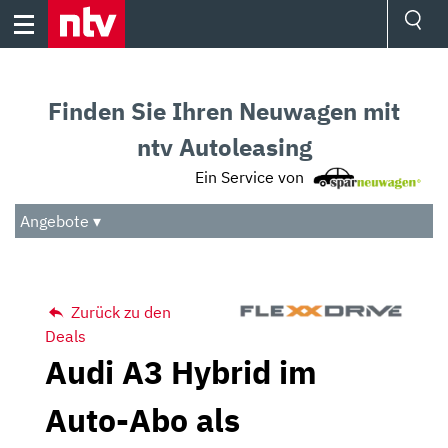
Skip
to
content
Ressorts
Sport
Finden Sie Ihren Neuwagen mit
Börse
Wetter
ntv Autoleasing
TV
Ein Service von
Video
Audio
Angebote ▾
Das Beste
Zurück zu den
Deals
Audi A3 Hybrid im
Auto-Abo als