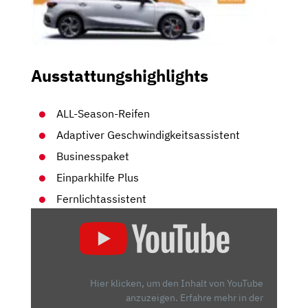
Ausstattungshighlights
ALL-Season-Reifen
Adaptiver Geschwindigkeitsassistent
Businesspaket
Einparkhilfe Plus
Fernlichtassistent
„AUDI
A3
SPORTBACK
40
TFSI
Hier klicken, um den Inhalt von YouTube
E
anzuzeigen.
Erfahre mehr in der