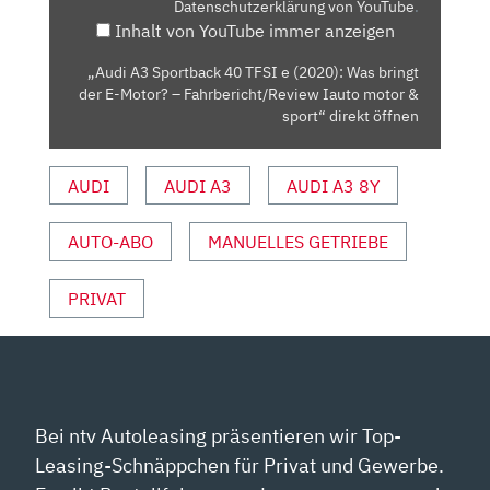
Datenschutzerklärung von YouTube
.
(2020):
Inhalt von YouTube immer anzeigen
WAS
BRINGT
„Audi A3 Sportback 40 TFSI e (2020): Was bringt
DER
der E-Motor? – Fahrbericht/Review Iauto motor &
E-
sport“ direkt öffnen
MOTOR?
–
AUDI
AUDI A3
AUDI A3 8Y
FAHRBERICHT/REVIEW
IAUTO
AUTO-ABO
MANUELLES GETRIEBE
MOTOR
&
SPORT“
PRIVAT
VON
YOUTUBE
ANZEIGEN
Bei ntv Autoleasing präsentieren wir Top-
Leasing-Schnäppchen für Privat und Gewerbe.