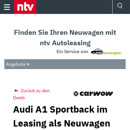
Skip
to
content
Ressorts
Sport
Finden Sie Ihren Neuwagen mit
Börse
Wetter
ntv Autoleasing
TV
Ein Service von
Video
Audio
Angebote ▾
Das Beste
Zurück zu den
Deals
Audi A1 Sportback im
Leasing als Neuwagen