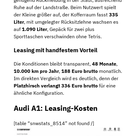
genügend Rückmeldung in der Stadt, ausreichend
Ruhe auf der Landstraße. Beim Nutzwert spielt
der Kleine größer auf, der Kofferraum fasst
335
Liter
, mit umgelegter Rücksitzlehne wachsen es
auf
1.090 Liter
, Gepäck für zwei plus
Sporttaschen verschwinden ohne Tetris.
Leasing mit handfestem Vorteil
Die Konditionen bleibt transparent,
48 Monate
,
10.000 km pro Jahr
,
188 Euro brutto
monatlich.
Im direkten Vergleich wird es deutlich, denn der
Platzhirsch verlangt 336 Euro brutto
für eine
ähnliche Konfiguration.
Audi A1: Leasing-Kosten
[table “snwstats_8514” not found /]