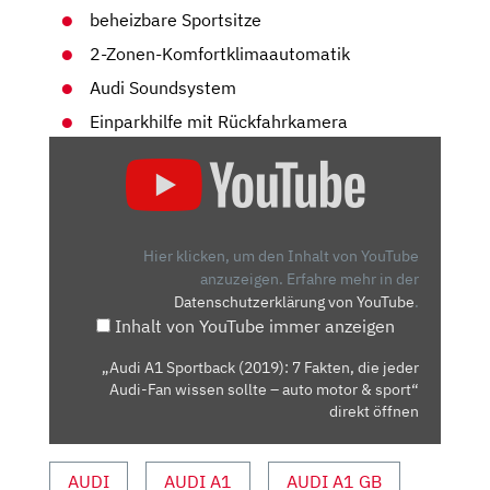
beheizbare Sportsitze
2-Zonen-Komfortklimaautomatik
Audi Soundsystem
Einparkhilfe mit Rückfahrkamera
„AUDI
A1
SPORTBACK
(2019):
7
Hier klicken, um den Inhalt von YouTube
FAKTEN,
anzuzeigen.
Erfahre mehr in der
Datenschutzerklärung von YouTube
.
DIE
Inhalt von YouTube immer anzeigen
JEDER
AUDI-
„Audi A1 Sportback (2019): 7 Fakten, die jeder
FAN
Audi-Fan wissen sollte – auto motor & sport“
WISSEN
direkt öffnen
SOLLTE
–
AUDI
AUDI A1
AUDI A1 GB
AUTO