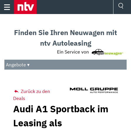
Skip
to
content
Ressorts
Sport
Finden Sie Ihren Neuwagen mit
Börse
Wetter
ntv Autoleasing
TV
Ein Service von
Video
Audio
Angebote ▾
Das Beste
Zurück zu den
Deals
Audi A1 Sportback im
Leasing als