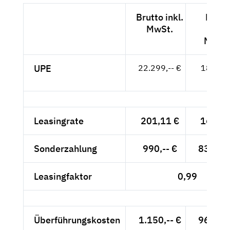
Brutto inkl.
Netto
MwSt.
exkl.
MwSt
UPE
22.299,-- €
18.739,
- €
Leasingrate
201,11 €
169,--
Sonderzahlung
990,-- €
831,93
Leasingfaktor
0,99
Überführungskosten
1.150,-- €
966,39