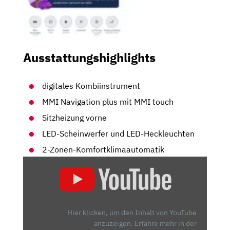
Ausstattungshighlights
digitales Kombiinstrument
MMI Navigation plus mit MMI touch
Sitzheizung vorne
LED-Scheinwerfer und LED-Heckleuchten
2-Zonen-Komfortklimaautomatik
„[REUPLOAD]
AUDI
A1
SPORTBACK
(2018)
Hier klicken, um den Inhalt von YouTube
ERSTE
anzuzeigen.
Erfahre mehr in der