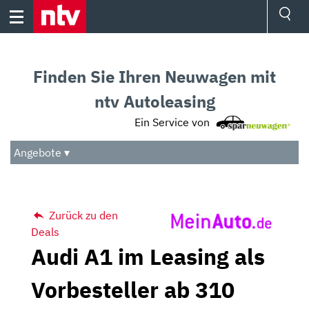
Skip
to
content
Ressorts
Sport
Finden Sie Ihren Neuwagen mit
Börse
Wetter
ntv Autoleasing
TV
Ein Service von
Video
Audio
Angebote ▾
Das Beste
Zurück zu den
Deals
Audi A1 im Leasing als
Vorbesteller ab 310