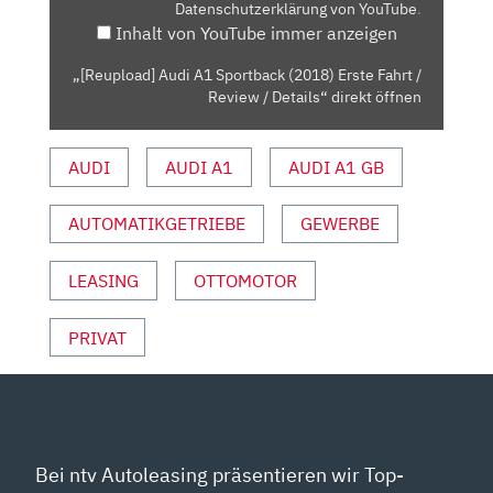
Datenschutzerklärung von YouTube
.
FAHRT
Inhalt von YouTube immer anzeigen
/
REVIEW
„[Reupload] Audi A1 Sportback (2018) Erste Fahrt /
/
Review / Details“ direkt öffnen
DETAILS“
VON
AUDI
AUDI A1
AUDI A1 GB
YOUTUBE
ANZEIGEN
AUTOMATIKGETRIEBE
GEWERBE
LEASING
OTTOMOTOR
PRIVAT
Bei ntv Autoleasing präsentieren wir Top-