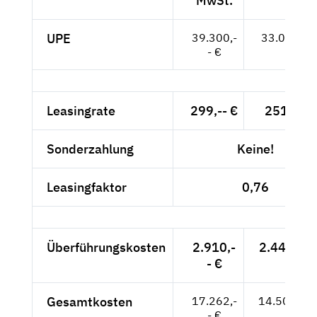
MwSt.
UPE
39.300,-
33.025,-- 
- €
Leasingrate
299,-- €
251,26 
Sonderzahlung
Keine!
Leasingfaktor
0,76
Überführungskosten
2.910,-
2.445,38 
- €
Gesamtkosten
17.262,-
14.505,88
- €