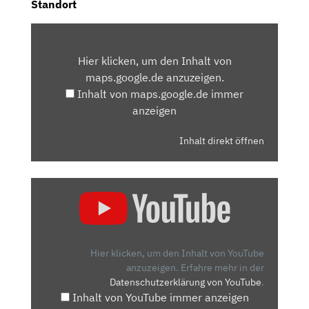
Standort
INHALT
VON
Hier klicken, um den Inhalt von
MAPS.GOOGLE.DE
maps.google.de anzuzeigen.
ANZEIGEN
Inhalt von maps.google.de immer
anzeigen
Inhalt direkt öffnen
„ALFA
ROMEO
TONALE
–
SCHÖN
Hier klicken, um den Inhalt von YouTube
UND
anzuzeigen.
Erfahre mehr in der
Datenschutzerklärung von YouTube
.
GUT,
Inhalt von YouTube immer anzeigen
DER