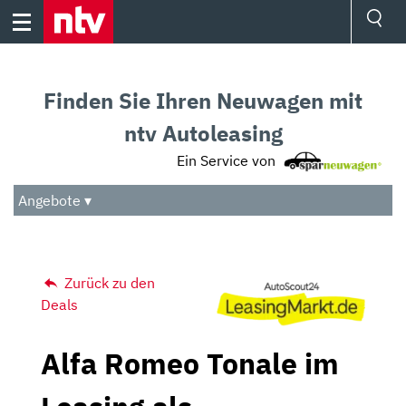
Skip
to
content
Ressorts
Sport
Finden Sie Ihren Neuwagen mit
Börse
Wetter
ntv Autoleasing
TV
Ein Service von
Video
Audio
Angebote ▾
Das Beste
Zurück zu den
Deals
Alfa Romeo Tonale im