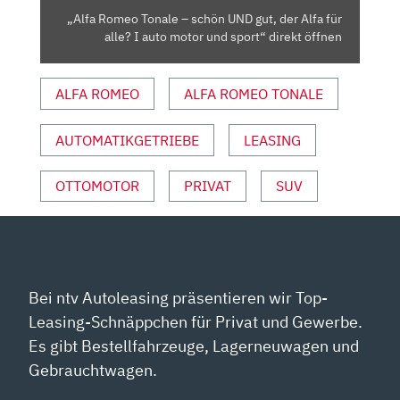
ALFA
„Alfa Romeo Tonale – schön UND gut, der Alfa für
FÜR
alle? I auto motor und sport“ direkt öffnen
ALLE?
I
ALFA ROMEO
ALFA ROMEO TONALE
AUTO
MOTOR
UND
AUTOMATIKGETRIEBE
LEASING
SPORT“
VON
OTTOMOTOR
PRIVAT
SUV
YOUTUBE
ANZEIGEN
Bei ntv Autoleasing präsentieren wir Top-
Leasing-Schnäppchen für Privat und Gewerbe.
Es gibt Bestellfahrzeuge, Lagerneuwagen und
Gebrauchtwagen.