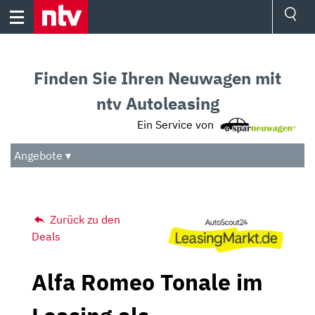
Skip
to
content
Ressorts
Sport
Finden Sie Ihren Neuwagen mit
Börse
Wetter
ntv Autoleasing
TV
Ein Service von
Video
Audio
Angebote ▾
Das Beste
Zurück zu den
Deals
Alfa Romeo Tonale im