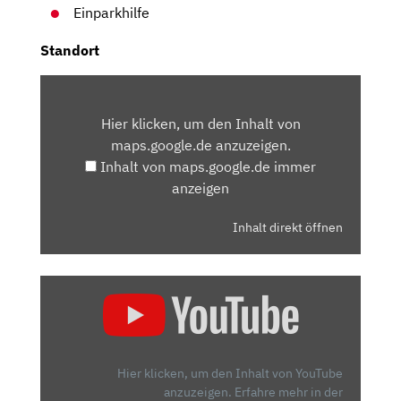
Einparkhilfe
Standort
INHALT
VON
Hier klicken, um den Inhalt von
MAPS.GOOGLE.DE
maps.google.de anzuzeigen.
ANZEIGEN
Inhalt von maps.google.de immer
anzeigen
Inhalt direkt öffnen
„ALFA
ROMEO
TONALE
–
SCHÖN
Hier klicken, um den Inhalt von YouTube
UND
anzuzeigen.
Erfahre mehr in der