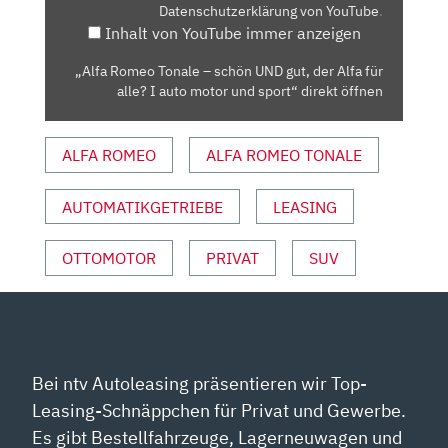
Datenschutzerklärung von YouTube
.
GUT,
Inhalt von YouTube immer anzeigen
DER
ALFA
„Alfa Romeo Tonale – schön UND gut, der Alfa für
FÜR
alle? I auto motor und sport“ direkt öffnen
ALLE?
I
ALFA ROMEO
ALFA ROMEO TONALE
AUTO
MOTOR
UND
AUTOMATIKGETRIEBE
LEASING
SPORT“
VON
OTTOMOTOR
PRIVAT
SUV
YOUTUBE
ANZEIGEN
Bei ntv Autoleasing präsentieren wir Top-
Leasing-Schnäppchen für Privat und Gewerbe.
Es gibt Bestellfahrzeuge, Lagerneuwagen und