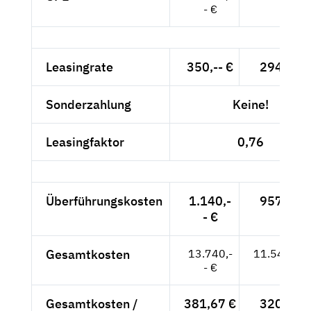
- €
Leasingrate
350,-- €
294,12 
Sonderzahlung
Keine!
Leasingfaktor
0,76
Überführungskosten
1.140,-
957,98 
- €
Gesamtkosten
13.740,-
11.546,22
- €
Gesamtkosten /
381,67 €
320,73 