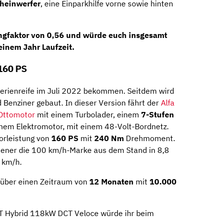
cheinwerfer
, eine Einparkhilfe vorne sowie hinten
ngfaktor von 0,56
und würde euch insgesamt
einem Jahr Laufzeit.
 160 PS
Serienreife im Juli 2022 bekommen. Seitdem wird
d Benziner gebaut. In dieser Version fährt der
Alfa
Ottomotor
mit einem Turbolader, einem
7-Stufen
nem Elektromotor, mit einem 48-Volt-Bordnetz.
orleistung von
160 PS
mit
240 Nm
Drehmoment.
aliener die 100 km/h-Marke aus dem Stand in 8,8
 km/h.
über einen Zeitraum von
12 Monaten
mit
10.000
GT Hybrid 118kW DCT Veloce würde ihr beim