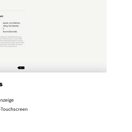
s
anzeige
″-Touchscreen