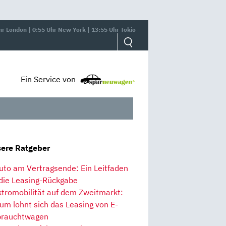
hr London | 0:55 Uhr New York | 13:55 Uhr Tokio
Ein Service von
ere Ratgeber
uto am Vertragsende: Ein Leitfaden
 die Leasing-Rückgabe
ktromobilität auf dem Zweitmarkt:
um lohnt sich das Leasing von E-
rauchtwagen