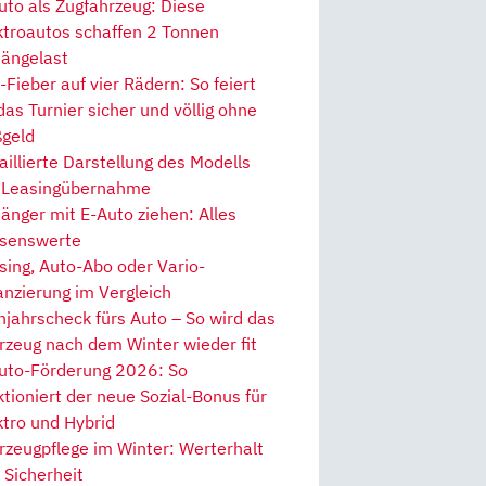
uto als Zugfahrzeug: Diese
ktroautos schaffen 2 Tonnen
ängelast
Fieber auf vier Rädern: So feiert
 das Turnier sicher und völlig ohne
geld
aillierte Darstellung des Modells
 Leasingübernahme
änger mit E-Auto ziehen: Alles
senswerte
sing, Auto-Abo oder Vario-
anzierung im Vergleich
hjahrscheck fürs Auto – So wird das
rzeug nach dem Winter wieder fit
uto-Förderung 2026: So
ktioniert der neue Sozial-Bonus für
ktro und Hybrid
rzeugpflege im Winter: Werterhalt
 Sicherheit