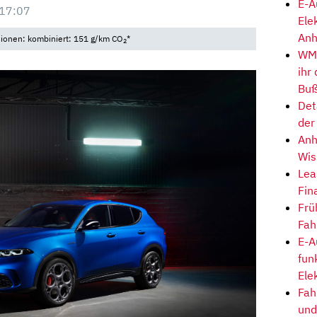
E-A
 17:07
Ele
Anh
sionen: kombiniert: 151 g/km CO
*
2
WM-
ihr
Buß
Det
der
Anh
Wis
Lea
Fin
Frü
Fah
E-A
fun
Ele
Fah
und