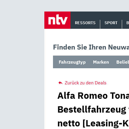
Skip
to
RESSORTS
SPORT
content
Finden Sie Ihren Neuwa
Fahrzeugtyp
Marken
Belie
Zurück zu den Deals
Alfa Romeo Tona
Bestellfahrzeug
netto [Leasing-K