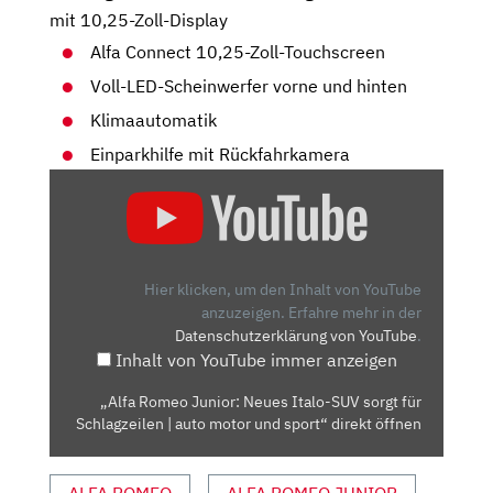
mit 10,25-Zoll-Display
Alfa Connect 10,25-Zoll-Touchscreen
Voll-LED-Scheinwerfer vorne und hinten
Klimaautomatik
Einparkhilfe mit Rückfahrkamera
„ALFA
ROMEO
JUNIOR:
NEUES
ITALO-
Hier klicken, um den Inhalt von YouTube
SUV
anzuzeigen.
Erfahre mehr in der
Datenschutzerklärung von YouTube
.
SORGT
Inhalt von YouTube immer anzeigen
FÜR
SCHLAGZEILEN
„Alfa Romeo Junior: Neues Italo-SUV sorgt für
|
Schlagzeilen | auto motor und sport“ direkt öffnen
AUTO
MOTOR