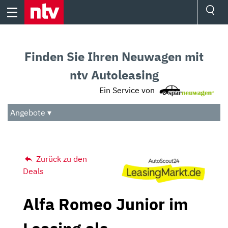
Skip
to
content
Ressorts
Sport
Finden Sie Ihren Neuwagen mit
Börse
Wetter
ntv Autoleasing
TV
Ein Service von
Video
Audio
Angebote ▾
Das Beste
Zurück zu den
Deals
Alfa Romeo Junior im