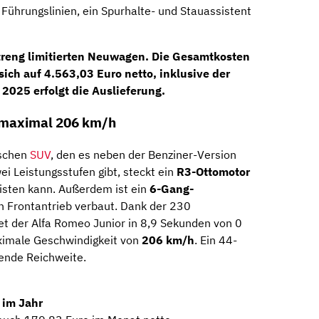
ührungslinien, ein Spurhalte- und Stauassistent
treng limitierten
Neuwagen. Die Gesamtkosten
sich auf
4.563,03 Euro netto
, inklusive der
r 2025
erfolgt die Auslieferung.
d maximal 206 km/h
ischen
SUV
, den es neben der Benziner-Version
ei Leistungsstufen gibt, steckt ein
R3-Ottomotor
isten kann. Außerdem ist ein
6-Gang-
n Frontantrieb verbaut. Dank der 230
 der Alfa Romeo Junior in 8,9 Sekunden von 0
aximale Geschwindigkeit von
206 km/h
. Ein 44-
gende Reichweite.
 im Jahr