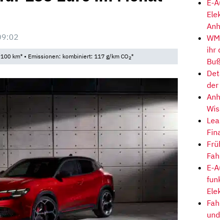
E-A
Ele
Anh
09:02
WM-
ihr
/100 km* • Emissionen: kombiniert: 117 g/km CO
*
2
Buß
Det
der
Anh
Wis
Lea
Fin
Frü
Fah
E-A
fun
Ele
Fah
und