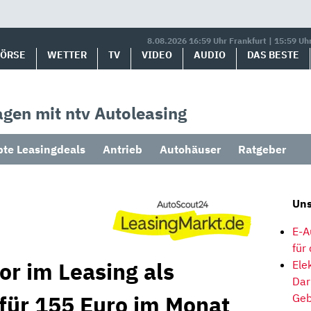
8.08.2026 16:59 Uhr Frankfurt | 15:59 Uh
BÖRSE
WETTER
TV
VIDEO
AUDIO
DAS BESTE
gen mit ntv Autoleasing
bte Leasingdeals
Antrieb
Autohäuser
Ratgeber
Uns
E-A
für
or im Leasing als
Ele
Dar
 für 155 Euro im Monat
Geb