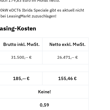
euch 179,83 Euro im Monat netto.
kW eDCT6 Ibrida Speciale gibt es aktuell nicht
 bei LeasingMarkt zuzuschlagen!
easing-Kosten
Brutto inkl. MwSt.
Netto exkl. MwSt.
31.500,-- €
26.471,-- €
185,-- €
155,46 €
Keine!
0,59