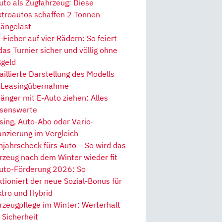
uto als Zugfahrzeug: Diese
ktroautos schaffen 2 Tonnen
ängelast
Fieber auf vier Rädern: So feiert
 das Turnier sicher und völlig ohne
geld
aillierte Darstellung des Modells
 Leasingübernahme
änger mit E-Auto ziehen: Alles
senswerte
sing, Auto-Abo oder Vario-
anzierung im Vergleich
hjahrscheck fürs Auto – So wird das
rzeug nach dem Winter wieder fit
uto-Förderung 2026: So
ktioniert der neue Sozial-Bonus für
ktro und Hybrid
rzeugpflege im Winter: Werterhalt
 Sicherheit