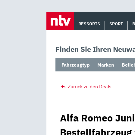
Skip
to
RESSORTS
SPORT
content
Finden Sie Ihren Neuwa
Fahrzeugtyp
Marken
Belie
Zurück zu den Deals
Alfa Romeo Juni
Bestellfahrzeug