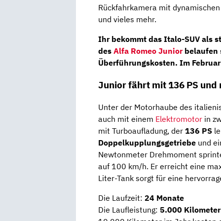
Rückfahrkamera mit dynamischen F
und vieles mehr.
Ihr bekommt das Italo-SUV als
s
des
Alfa Romeo Junior
belaufen 
Überführungskosten. Im
Februa
Junior fährt mit 136 PS un
Unter der Motorhaube des italien
auch mit einem
Elektromotor
in zw
mit Turboaufladung, der
136 PS
le
Doppelkupplungsgetriebe
und ei
Newtonmeter Drehmoment sprintet
auf 100 km/h. Er erreicht eine m
Liter-Tank sorgt für eine hervorra
Die Laufzeit:
24 Monate
Die Laufleistung:
5.000 Kilometer