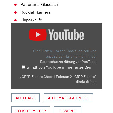
Panorama-Glasdach
Rückfahrkamera
Einparkhilfe
„GRIP-
ELEKTRO
CHECK
|
POLESTAR
Hier klicken, um den Inhalt von YouTube
2
anzuzeigen.
Erfahre mehr in der
Datenschutzerklärung von YouTube
.
|
Inhalt von YouTube immer anzeigen
GRIP
ELEKTRO“
„GRIP-Elektro Check | Polestar 2 | GRIP Elektro“
VON
direkt öffnen
YOUTUBE
ANZEIGEN
AUTO-ABO
AUTOMATIKGETRIEBE
ELEKTROMOTOR
GEWERBE