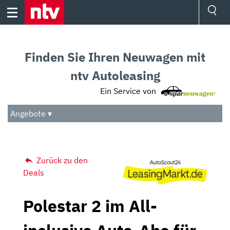
Skip
to
content
Ressorts
Sport
Finden Sie Ihren Neuwagen mit
Börse
Wetter
ntv Autoleasing
TV
Ein Service von
Video
Audio
Angebote ▾
Das Beste
Zurück zu den
Deals
Polestar 2 im All-