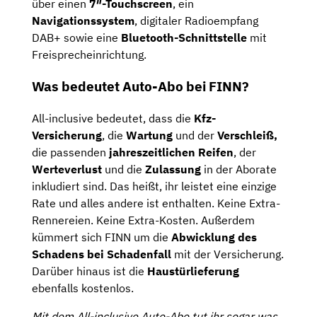
über einen
7″-Touchscreen
, ein
Navigationssystem
, digitaler Radioempfang
DAB+ sowie eine
Bluetooth-Schnittstelle
mit
Freisprecheinrichtung.
Was bedeutet Auto-Abo bei FINN?
All-inclusive bedeutet, dass die
Kfz-
Versicherung
, die
Wartung
und der
Verschleiß,
die passenden
jahreszeitlichen Reifen
, der
Werteverlust
und die
Zulassung
in der Aborate
inkludiert sind. Das heißt, ihr leistet eine einzige
Rate und alles andere ist enthalten. Keine Extra-
Rennereien. Keine Extra-Kosten. Außerdem
kümmert sich FINN um die
Abwicklung des
Schadens bei Schadenfall
mit der Versicherung.
Darüber hinaus ist die
Haustürlieferung
ebenfalls kostenlos.
Mit dem All-inclusive Auto-Abo tut ihr sogar was