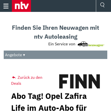
Skip
to
content
Ressorts
Sport
Finden Sie Ihren Neuwagen mit
Börse
Wetter
ntv Autoleasing
TV
Ein Service von
Video
Audio
Angebote ▾
Das Beste
Zurück zu den
Deals
Abo Tag! Opel Zafira
Life im Auto-Abo für