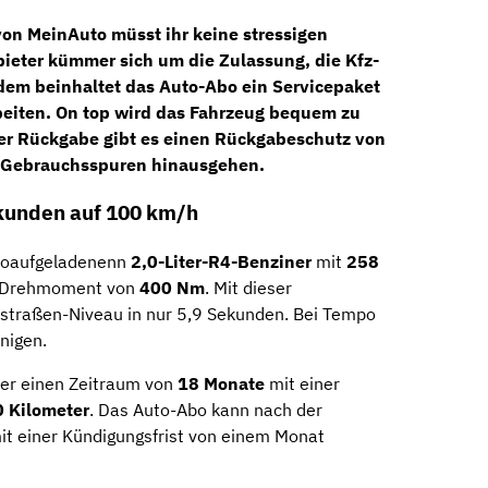
 von
MeinAuto
müsst ihr keine stressigen
eter kümmer sich um die Zulassung, die Kfz-
dem beinhaltet das Auto-Abo ein Servicepaket
beiten. On top wird das Fahrzeug bequem zu
der Rückgabe gibt es einen Rückgabeschutz von
n Gebrauchsspuren hinausgehen.
ekunden auf 100 km/h
rboaufgeladenenn
2,0-Liter-R4-Benziner
mit
258
s Drehmoment von
400 Nm
. Mit dieser
dstraßen-Niveau in nur 5,9 Sekunden. Bei Tempo
nigen.
ber einen Zeitraum von
18
Monate
mit einer
 Kilometer
. Das Auto-Abo kann nach der
it einer Kündigungsfrist von einem Monat