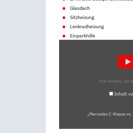
Glasdach
Sitzheizung
Lenkradheizung
Einparkhilfe
„MERCEDES
C-
KLASSE
VS.
BMW
3ER
Hier klicken, um 
(2021)
| DAS
Inhalt v
DUELL
DER
LIMOUSINEN
„Mercedes C-Klasse vs. 
MIT
DENNIS