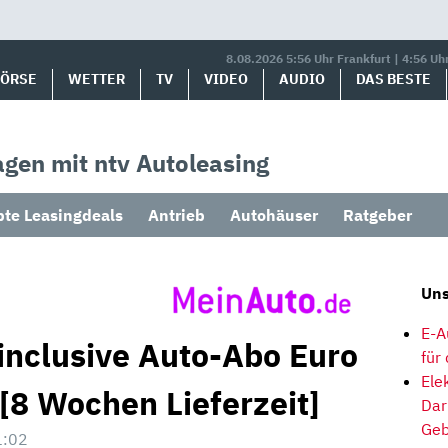
8.08.2026 5:56 Uhr Frankfurt | 4:56 Uh
BÖRSE
WETTER
TV
VIDEO
AUDIO
DAS BESTE
gen mit ntv Autoleasing
bte Leasingdeals
Antrieb
Autohäuser
Ratgeber
Uns
E-A
inclusive Auto-Abo Euro
für
Ele
[8 Wochen Lieferzeit]
Dar
Geb
1:02