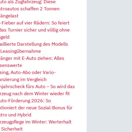
uto als Zugfahrzeug: Diese
ktroautos schaffen 2 Tonnen
ängelast
Fieber auf vier Rädern: So feiert
 das Turnier sicher und völlig ohne
geld
aillierte Darstellung des Modells
 Leasingübernahme
änger mit E-Auto ziehen: Alles
senswerte
sing, Auto-Abo oder Vario-
anzierung im Vergleich
hjahrscheck fürs Auto – So wird das
rzeug nach dem Winter wieder fit
uto-Förderung 2026: So
ktioniert der neue Sozial-Bonus für
ktro und Hybrid
rzeugpflege im Winter: Werterhalt
 Sicherheit