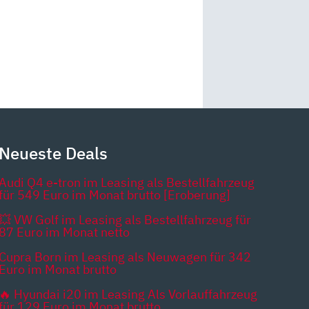
Neueste Deals
Audi Q4 e-tron im Leasing als Bestellfahrzeug
für 549 Euro im Monat brutto [Eroberung]
💥 VW Golf im Leasing als Bestellfahrzeug für
87 Euro im Monat netto
Cupra Born im Leasing als Neuwagen für 342
Euro im Monat brutto
🔥 Hyundai i20 im Leasing Als Vorlauffahrzeug
für 129 Euro im Monat brutto