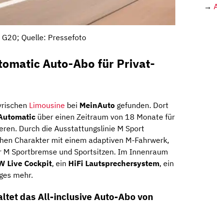
→
G20; Quelle: Pressefoto
omatic Auto-Abo für Privat-
yrischen
Limousine
bei
MeinAuto
gefunden. Dort
Automatic
über einen Zeitraum von 18 Monate für
ren. Durch die Ausstattungslinie M Sport
chen Charakter mit einem adaptiven M-Fahrwerk,
er M Sportbremse und Sportsitzen. Im Innenraum
 Live Cockpit
, ein
HiFi Lautsprechersystem
, ein
ges mehr.
ltet das All-inclusive Auto-Abo von