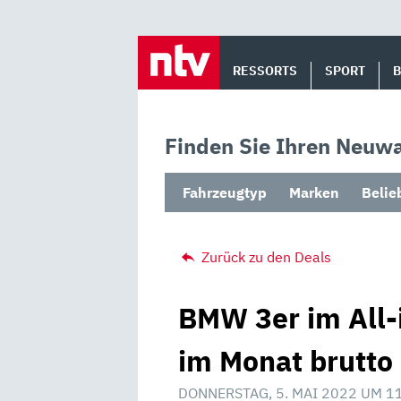
Skip
to
RESSORTS
SPORT
content
Finden Sie Ihren Neuwa
Fahrzeugtyp
Marken
Belie
Zurück zu den Deals
BMW 3er im All-
im Monat brutto 
DONNERSTAG, 5. MAI 2022 UM 1