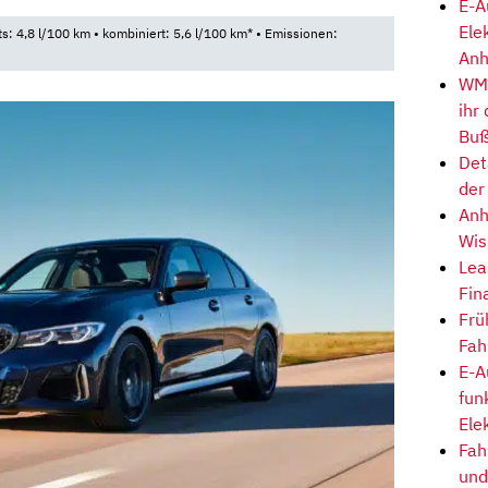
E-A
Ele
ts: 4,8 l/100 km • kombiniert: 5,6 l/100 km* • Emissionen:
Anh
WM-
ihr
Buß
Det
der
Anh
Wis
Lea
Fin
Frü
Fah
E-A
fun
Ele
Fah
und