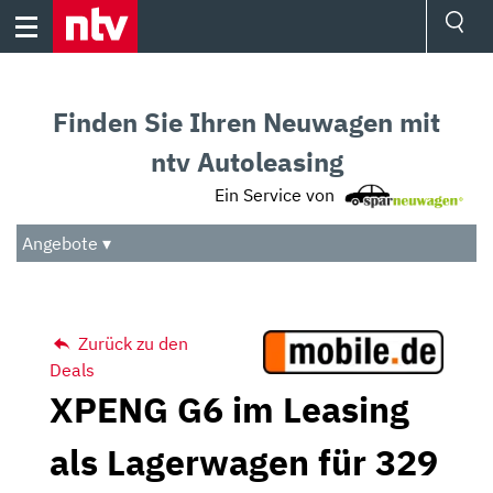
Skip
to
content
Ressorts
Sport
Finden Sie Ihren Neuwagen mit
Börse
Wetter
ntv Autoleasing
TV
Ein Service von
Video
Audio
Angebote ▾
Das Beste
Zurück zu den
Deals
XPENG G6 im Leasing
als Lagerwagen für 329