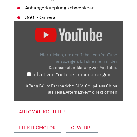
Anhängerkupplung schwenkbar
360°-Kamera
„XPENG
G6
IM
FAHRBERICHT:
SUV-
Hier klicken, um den Inhalt von YouTube
COUPÉ
anzuzeigen.
Erfahre mehr in der
Datenschutzerklärung von YouTube
.
AUS
Inhalt von YouTube immer anzeigen
CHINA
ALS
„XPeng G6 im Fahrbericht: SUV-Coupé aus China
TESLA
als Tesla Alternative?“ direkt öffnen
ALTERNATIVE?“
VON
AUTOMATIKGETRIEBE
YOUTUBE
ANZEIGEN
ELEKTROMOTOR
GEWERBE