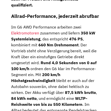
qualifiziert.
Allrad-Performance, jederzeit abrufbar
Im G6 AWD Performance arbeiten zwei
Elektromotoren
zusammen und liefern
350 kW
Systemleistung
, das entspricht
476 PS
,
kombiniert mit
660 Nm Drehmoment
. Der
Vortrieb steht ohne Verzögerung bereit, weil die
Kraft über ein einstufiges Getriebe direkt
umgesetzt wird.
Rund 4,0 Sekunden von 0 auf
100 km/h
ordnen den G6 klar im Performance-
Segment ein. Mit
200 km/h
Höchstgeschwindigkeit
bleibt er auch auf der
Autobahn souverän, ohne dabei hektisch zu
wirken. Der Akku verfügt über
87,5 kWh brutto
,
84 kWh netto
, und ermöglicht eine
WLTP-
Reichweite von bis zu 550 Kilometern
. Im
Alltag bedeutet das entspannte Pendelstrecken