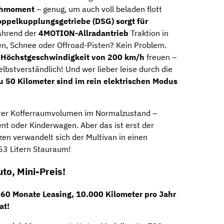
ehmoment
– genug, um auch voll beladen flott
ppelkupplungsgetriebe (DSG) sorgt für
ährend der
4MOTION-Allradantrieb
Traktion in
en, Schnee oder Offroad-Pisten? Kein Problem.
e
Höchstgeschwindigkeit von 200 km/h
freuen –
elbstverständlich! Und wer lieber leise durch die
u 50 Kilometer sind im rein elektrischen Modus
Liter Kofferraumvolumen im Normalzustand –
ent oder Kinderwagen. Aber das ist erst der
en verwandelt sich der Multivan in einen
53 Litern Stauraum!
to, Mini-Preis!
:
60 Monate Leasing, 10.000 Kilometer pro Jahr
at!