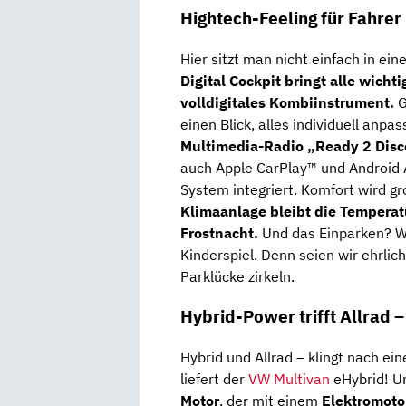
Hightech-Feeling für Fahrer
Hier sitzt man nicht einfach in ein
Digital Cockpit bringt alle wich
volldigitales Kombiinstrument.
G
einen Blick, alles individuell anpa
Multimedia-Radio „Ready 2 Disc
auch Apple CarPlay™ und Android A
System integriert. Komfort wird g
Klimaanlage bleibt die Tempera
Frostnacht.
Und das Einparken? W
Kinderspiel. Denn seien wir ehrlic
Parklücke zirkeln.
Hybrid-Power trifft Allrad –
Hybrid und Allrad – klingt nach e
liefert der
VW Multivan
eHybrid! U
Motor
, der mit einem
Elektromoto