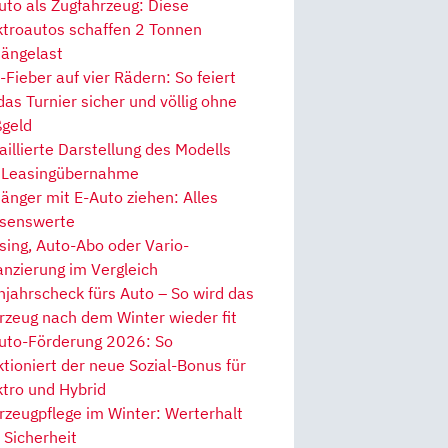
uto als Zugfahrzeug: Diese
ktroautos schaffen 2 Tonnen
ängelast
Fieber auf vier Rädern: So feiert
 das Turnier sicher und völlig ohne
geld
aillierte Darstellung des Modells
 Leasingübernahme
änger mit E-Auto ziehen: Alles
senswerte
sing, Auto-Abo oder Vario-
anzierung im Vergleich
hjahrscheck fürs Auto – So wird das
rzeug nach dem Winter wieder fit
uto-Förderung 2026: So
ktioniert der neue Sozial-Bonus für
ktro und Hybrid
rzeugpflege im Winter: Werterhalt
 Sicherheit