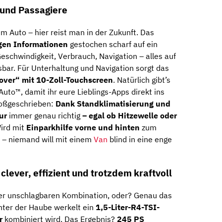
 und Passagiere
em Auto – hier reist man in der Zukunft. Das
tigen Informationen
gestochen scharf auf ein
eschwindigkeit, Verbrauch, Navigation – alles auf
ssbar. Für Unterhaltung und Navigation sorgt das
over“ mit 10-Zoll-Touchscreen
. Natürlich gibt’s
uto™, damit ihr eure Lieblings-Apps direkt ins
roßgeschrieben:
Dank Standklimatisierung und
tur
immer genau richtig
– egal ob Hitzewelle oder
ird mit
Einparkhilfe vorne und hinten
zum
h – niemand will mit einem
Van
blind in eine enge
 clever, effizient und trotzdem kraftvoll
iner unschlagbaren Kombination, oder? Genau das
nter der Haube werkelt ein
1,5-Liter-R4-TSI-
r
kombiniert wird. Das Ergebnis?
245 PS