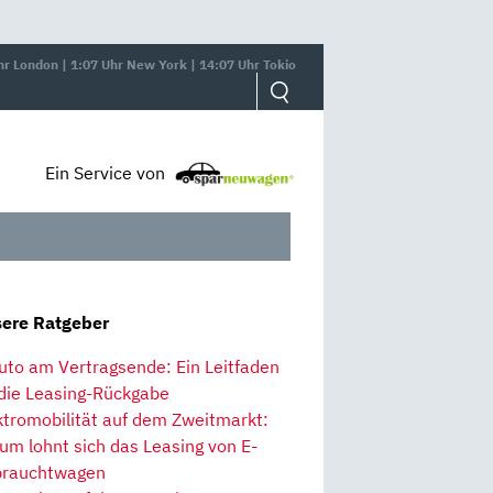
hr London | 1:07 Uhr New York | 14:07 Uhr Tokio
Ein Service von
ere Ratgeber
uto am Vertragsende: Ein Leitfaden
 die Leasing-Rückgabe
ktromobilität auf dem Zweitmarkt:
um lohnt sich das Leasing von E-
rauchtwagen