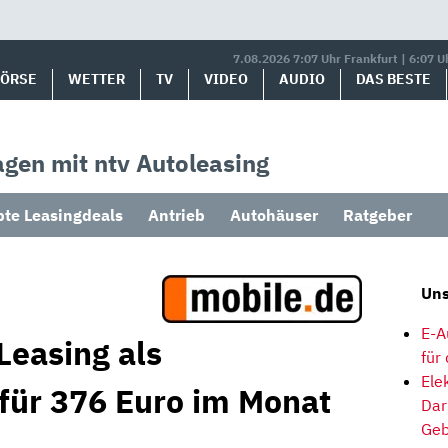
7.08.2026 7:07 Uhr Frankfurt | 6:07 U
BÖRSE
WETTER
TV
VIDEO
AUDIO
DAS BESTE
gen mit ntv Autoleasing
bte Leasingdeals
Antrieb
Autohäuser
Ratgeber
Uns
E-A
Leasing als
für
Ele
 für 376 Euro im Monat
Dar
Geb