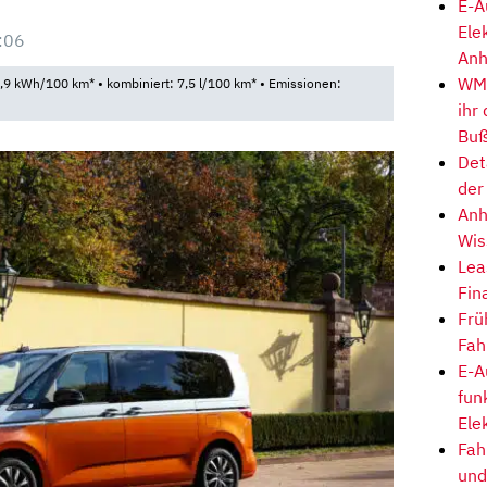
E-A
Ele
:06
Anh
WM-
9 kWh/100 km* • kombiniert: 7,5 l/100 km* • Emissionen:
ihr
Buß
Det
der
Anh
Wis
Lea
Fin
Frü
Fah
E-A
fun
Ele
Fah
und