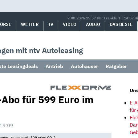
7.08.2026 15:57 Uhr Frankfurt | 14:57 U
BÖRSE
WETTER
TV
VIDEO
AUDIO
DAS BESTE
gen mit ntv Autoleasing
bte Leasingdeals
Antrieb
Autohäuser
Ratgeber
Uns
Abo für 599 Euro im
E-A
für
Ele
Dar
 19:09
Geb
ionen: kombiniert: 109 g/km CO
*