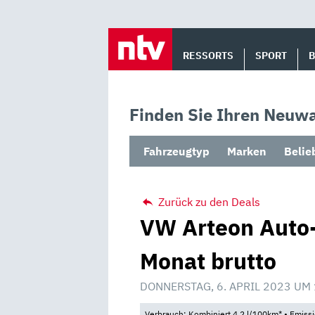
Skip
to
RESSORTS
SPORT
content
Finden Sie Ihren Neuwa
Fahrzeugtyp
Marken
Belie
Zurück zu den Deals
VW Arteon Auto-
Monat brutto
DONNERSTAG, 6. APRIL 2023 UM
Verbrauch: Kombiniert 4,2 l/100km* • Emiss