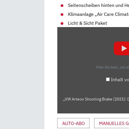
Seitenscheiben hinten und H
Klimaanlage „Air Care Climat
Licht & Sicht Paket
„VW
ARTEON
SHOOTING
BRAKE
(2021):
DER
Hier klicken, um 
BESSERE
PASSAT
Inhalt v
VARIANT?
–
TEST/REVIEW
„VW Arteon Shooting Brake (2021): D
|
AUTO
MOTOR
AUTO-ABO
MANUELLES G
UND