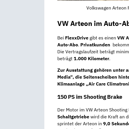
Volkswagen Arteon R
VW Arteon im Auto-Ab
Bei
FlexxDrive
gibt es einen
VW A
Auto-Abo
.
Privatkunden
bekomme
Die Vertragslaufzeit beträgt min
beträgt
1.000 Kilometer
.
Zur
Ausstattung
gehören unter a
Media“, die Seitenscheiben hint
Klimaanlage „Air Care Climatroni
150 PS im Shooting Brake
Der Motor im VW Arteon Shooting 
Schaltgetriebe
wird die Kraft an 
sprintet der Arteon in
9,0 Sekund