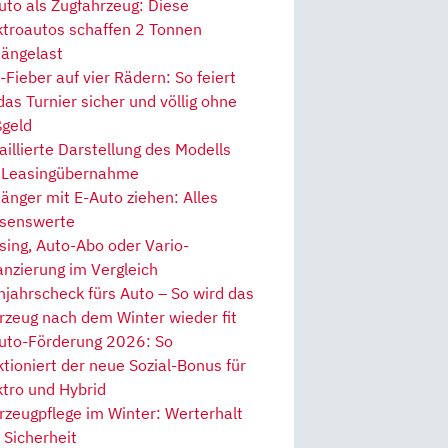
uto als Zugfahrzeug: Diese
ktroautos schaffen 2 Tonnen
ängelast
Fieber auf vier Rädern: So feiert
 das Turnier sicher und völlig ohne
geld
aillierte Darstellung des Modells
 Leasingübernahme
änger mit E-Auto ziehen: Alles
senswerte
sing, Auto-Abo oder Vario-
anzierung im Vergleich
hjahrscheck fürs Auto – So wird das
rzeug nach dem Winter wieder fit
uto-Förderung 2026: So
ktioniert der neue Sozial-Bonus für
ktro und Hybrid
rzeugpflege im Winter: Werterhalt
 Sicherheit