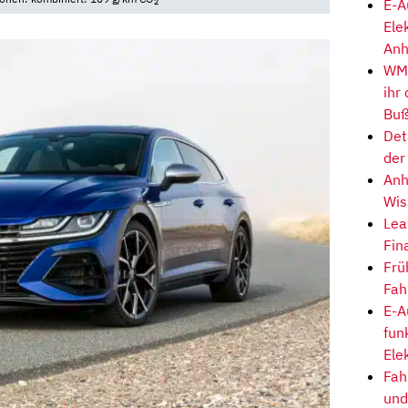
E-A
2
Ele
Anh
WM-
ihr
Buß
Det
der
Anh
Wis
Lea
Fin
Frü
Fah
E-A
fun
Ele
Fah
und