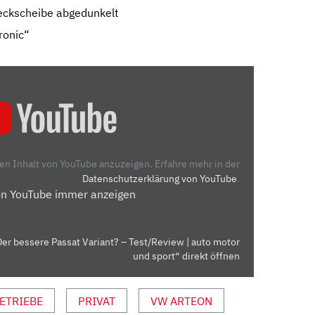
eckscheibe abgedunkelt
ronic“
den Inhalt von YouTube anzuzeigen.
Erfahre mehr in der
Datenschutzerklärung von YouTube
.
on YouTube immer anzeigen
er bessere Passat Variant? – Test/Review | auto motor
und sport“ direkt öffnen
ETRIEBE
PRIVAT
VW ARTEON