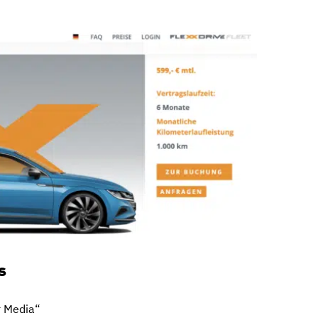
s
r Media“