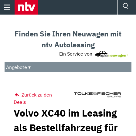
Skip
to
content
Ressorts
Sport
Finden Sie Ihren Neuwagen mit
Börse
Wetter
ntv Autoleasing
TV
Ein Service von
Video
Audio
Angebote ▾
Das Beste
Zurück zu den
Deals
Volvo XC40 im Leasing
als Bestellfahrzeug für