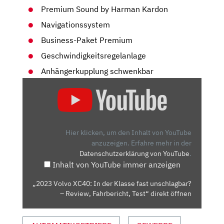
Premium Sound by Harman Kardon
Navigationssystem
Business-Paket Premium
Geschwindigkeitsregelanlage
Anhängerkupplung schwenkbar
„2023
VOLVO
XC40:
IN
DER
Hier klicken, um den Inhalt von YouTube
KLASSE
anzuzeigen.
Erfahre mehr in der
Datenschutzerklärung von YouTube
.
FAST
Inhalt von YouTube immer anzeigen
UNSCHLAGBAR?
–
„2023 Volvo XC40: In der Klasse fast unschlagbar?
REVIEW,
– Review, Fahrbericht, Test“ direkt öffnen
FAHRBERICHT,
TEST“