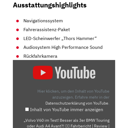
Ausstattungshighlights
Navigationssystem
Fahrerassistenz-Paket
LED-Scheinwerfer „Thors Hammer“
Audiosystem High Performance Sound
Rückfahrkamera
„VOLVO
V60
IM
TEST!
BESSER
Hier klicken, um den Inhalt von YouTube
ALS
anzuzeigen.
Erfahre mehr in der
Datenschutzerklärung von YouTube
.
3ER
Inhalt von YouTube immer anzeigen
BMW
TOURING
„Volvo V60 im Test! Besser als 3er BMW Touring
ODER
oder Audi A4 Avant?! 🤷‍♀️ Fahrbericht | Review |