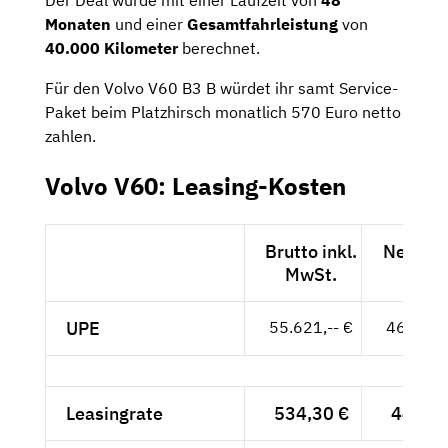
Monaten
und einer
Gesamtfahrleistung
von
40.000 Kilometer
berechnet.
Für den Volvo V60 B3 B würdet ihr samt Service-
Paket beim Platzhirsch monatlich 570 Euro netto
zahlen.
Volvo V60: Leasing-Kosten
Brutto inkl.
Netto e
MwSt.
MwSt
UPE
55.621,-- €
46.740,-
Leasingrate
534,30 €
448,99