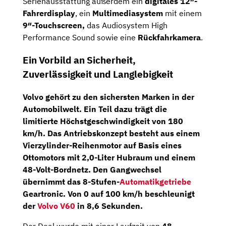
Serienausstattung außerdem ein
digitales 12″-
Fahrerdisplay
, ein
Multimediasystem
mit einem
9″-Touchscreen,
das Audiosystem High
Performance Sound sowie eine
Rückfahrkamera
.
Ein Vorbild an Sicherheit,
Zuverlässigkeit und Langlebigkeit
Volvo gehört zu den sichersten Marken in der
Automobilwelt. Ein Teil dazu trägt die
limitierte Höchstgeschwindigkeit von 180
km/h. Das Antriebskonzept besteht aus einem
Vierzylinder-Reihenmotor auf Basis eines
Ottomotors mit 2,0-Liter Hubraum und einem
48-Volt-Bordnetz. Den Gangwechsel
übernimmt das
8-Stufen-
Automatikgetriebe
Geartronic
. Von 0 auf 100 km/h beschleunigt
der
Volvo V60
in 8,6 Sekunden.
Der Deal wurde mit einer Laufzeit von
48