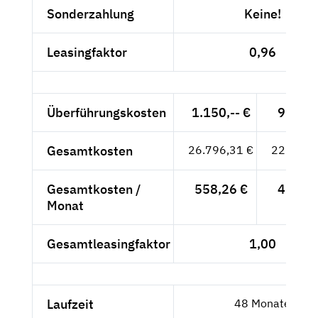
Sonderzahlung
Keine!
Leasingfaktor
0,96
Überführungskosten
1.150,-- €
966,39
Gesamtkosten
26.796,31 €
22.517,
Gesamtkosten /
558,26 €
469,12
Monat
Gesamtleasingfaktor
1,00
Laufzeit
48 Monate