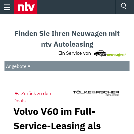
Skip
to
content
Ressorts
Sport
Finden Sie Ihren Neuwagen mit
Börse
Wetter
ntv Autoleasing
TV
Ein Service von
Video
Audio
Angebote ▾
Das Beste
Zurück zu den
Deals
Volvo V60 im Full-
Service-Leasing als