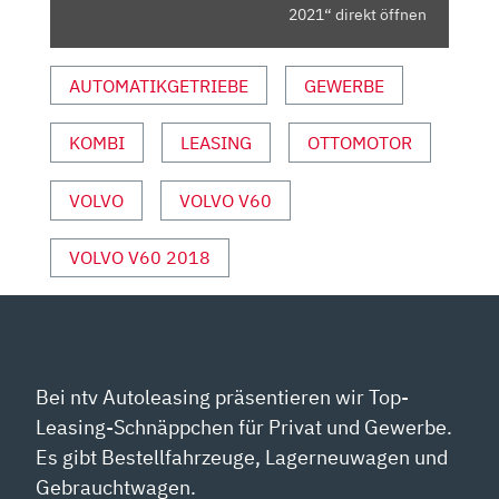
AUDI
2021“ direkt öffnen
A4
AVANT?!
AUTOMATIKGETRIEBE
GEWERBE
🤷‍♀️
FAHRBERICHT
KOMBI
LEASING
OTTOMOTOR
|
REVIEW
|
VOLVO
VOLVO V60
2021“
VON
VOLVO V60 2018
YOUTUBE
ANZEIGEN
Bei ntv Autoleasing präsentieren wir Top-
Leasing-Schnäppchen für Privat und Gewerbe.
Es gibt Bestellfahrzeuge, Lagerneuwagen und
Gebrauchtwagen.