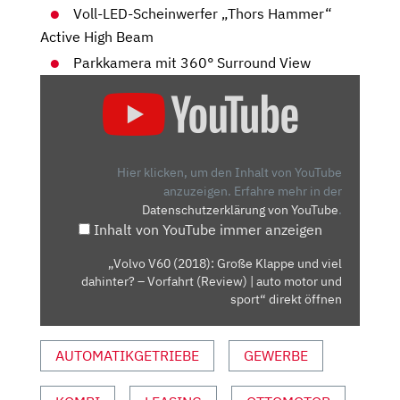
Voll-LED-Scheinwerfer „Thors Hammer“
Active High Beam
Parkkamera mit 360° Surround View
„VOLVO
V60
(2018):
GROSSE K
LAPPE U
Hier klicken, um den Inhalt von YouTube
ND V
anzuzeigen.
Erfahre mehr in der
Datenschutzerklärung von YouTube
.
IEL D
Inhalt von YouTube immer anzeigen
AHINTER? –
V
„Volvo V60 (2018): Große Klappe und viel
ORFAHRT (
dahinter? – Vorfahrt (Review) | auto motor und
REVIEW) |
sport“ direkt öffnen
A
UTO M
AUTOMATIKGETRIEBE
GEWERBE
OTOR U
ND S