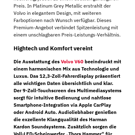
Preis. In Platinum Grey Metallic erstrahlt der
Volvo in elegantem Design, mit weiteren
Farboptionen nach Wunsch verfügbar. Dieses
Premium-Angebot verbindet Spitzenleistung mit
einem unschlagbaren Preis-Leistungs-Verhältnis.
Hightech und Komfort vereint
Die Ausstattung des
Volvo V60
beeindruckt mit
einem harmonischen Mix aus Technologie und
Luxus. Das
12,3-Zoll-Fahrerdisplay
präsentiert
alle wichtigen Daten übersichtlich und klar.
Der
9-Zoll-Touchscreen
des
Multimediasystems
sorgt für intuitive Bedienung und nahtlose
Smartphone-Integration via Apple CarPlay
oder Android Auto. Audioliebhaber genießen
die exzellente Klangqualität des
Harman
Kardon Soundsystems
. Zusätzlich sorgen die
Voll-LED-Scheinwerfer „Thors Hammer“
für