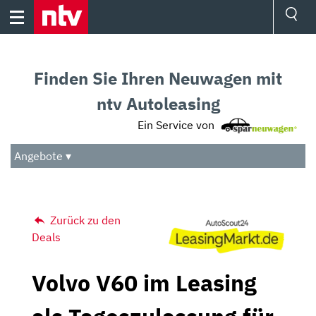
Skip
to
content
Ressorts
Sport
Finden Sie Ihren Neuwagen mit
Börse
Wetter
ntv Autoleasing
TV
Ein Service von
Video
Audio
Angebote ▾
Das Beste
Zurück zu den
Deals
Volvo V60 im Leasing