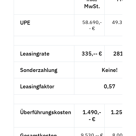
MwSt.
UPE
58.690,-
49.319,-- 
- €
Leasingrate
335,-- €
281,51 €
Sonderzahlung
Keine!
Leasingfaktor
0,57
Überführungskosten
1.490,-
1.252,10 
- €
Gesamtkosten
9.530,-- €
8.008,40 