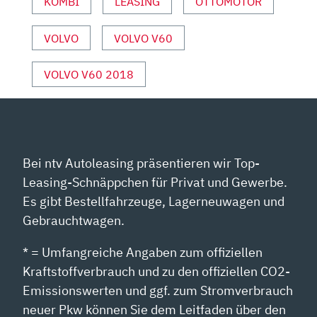
KOMBI
LEASING
OTTOMOTOR
PORT“ V
ON Y
OUTUBE A
VOLVO
VOLVO V60
NZEIGEN
VOLVO V60 2018
Bei ntv Autoleasing präsentieren wir Top-
Leasing-Schnäppchen für Privat und Gewerbe.
Es gibt Bestellfahrzeuge, Lagerneuwagen und
Gebrauchtwagen.
* = Umfangreiche Angaben zum offiziellen
Kraftstoffverbrauch und zu den offiziellen CO2-
Emissionswerten und ggf. zum Stromverbrauch
neuer Pkw können Sie dem Leitfaden über den