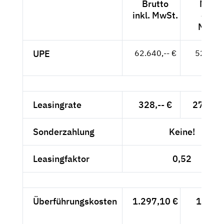
Brutto
Netto
inkl. MwSt.
exkl.
MwSt.
UPE
62.640,-- €
52.639,
- €
Leasingrate
328,-- €
275,63
Sonderzahlung
Keine!
Leasingfaktor
0,52
Überführungskosten
1.297,10 €
1.090,
- €