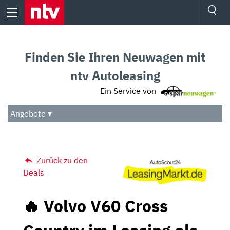
Skip
to
content
Ressorts
Sport
Finden Sie Ihren Neuwagen mit
Börse
Wetter
ntv Autoleasing
TV
Ein Service von
Video
Audio
Angebote ▾
Das Beste
Zurück zu den
Deals
🔥 Volvo V60 Cross