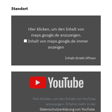
Standort
INHALT
VON
Hier klicken, um den Inhalt von
MAPS.GOOGLE.DE
maps.google.de anzuzeigen.
ANZEIGEN
Inhalt von maps.google.de immer
anzeigen
Inhalt direkt öffnen
„VOLVO
V60
CROSS
COUNTRY
(2019):
Hier klicken, um den Inhalt von YouTube
BESSER
anzuzeigen.
Erfahre mehr in der
Datenschutzerklärung von YouTube
.
ALS