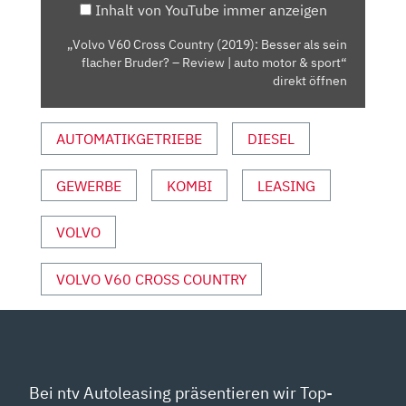
Inhalt von YouTube immer anzeigen
SEIN
FLACHER
„Volvo V60 Cross Country (2019): Besser als sein
BRUDER?
flacher Bruder? – Review | auto motor & sport“
–
direkt öffnen
REVIEW
|
AUTOMATIKGETRIEBE
DIESEL
AUTO
MOTOR
GEWERBE
KOMBI
LEASING
&
SPORT“
VON
VOLVO
YOUTUBE
ANZEIGEN
VOLVO V60 CROSS COUNTRY
Bei ntv Autoleasing präsentieren wir Top-