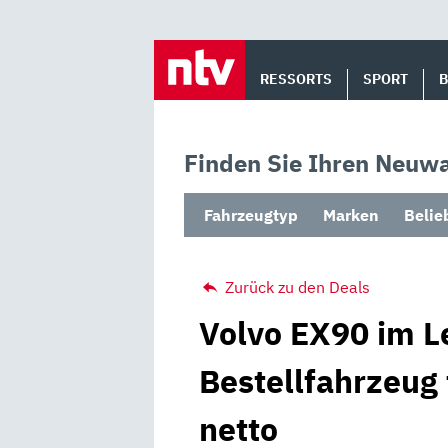
Skip
to
RESSORTS
SPORT
content
Finden Sie Ihren Neuwa
Fahrzeugtyp
Marken
Belie
Zurück zu den Deals
Volvo EX90 im L
Bestellfahrzeug
netto