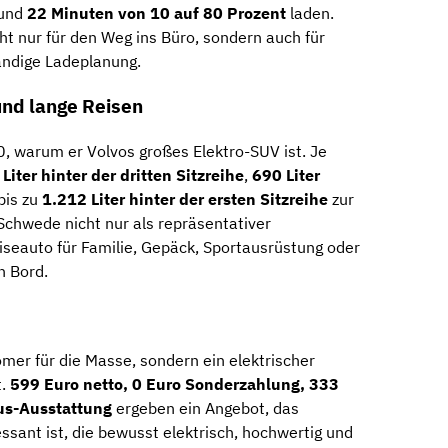
rund
22 Minuten von 10 auf 80 Prozent
laden.
ht nur für den Weg ins Büro, sondern auch für
ändige Ladeplanung.
 und lange Reisen
, warum er Volvos großes Elektro-SUV ist. Je
Liter hinter der dritten Sitzreihe
,
690 Liter
bis zu
1.212 Liter hinter der ersten Sitzreihe
zur
 Schwede nicht nur als repräsentativer
seauto für Familie, Gepäck, Sportausrüstung oder
n Bord.
omer für die Masse, sondern ein elektrischer
t.
599 Euro netto, 0 Euro Sonderzahlung, 333
lus-Ausstattung
ergeben ein Angebot, das
sant ist, die bewusst elektrisch, hochwertig und