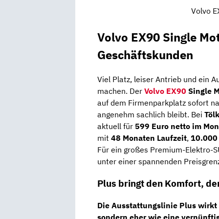
Volvo E
Volvo EX90 Single Mo
Geschäftskunden
Viel Platz, leiser Antrieb und ein 
machen. Der
Volvo EX90
Single 
auf dem Firmenparkplatz sofort n
angenehm sachlich bleibt. Bei
Töl
aktuell für
599 Euro netto im Mon
mit
48 Monaten Laufzeit
,
10.000 
Für ein großes Premium-Elektro-S
unter einer spannenden Preisgren
Plus bringt den Komfort, d
Die
Ausstattungslinie Plus
wirkt 
sondern eher wie eine vernünfti