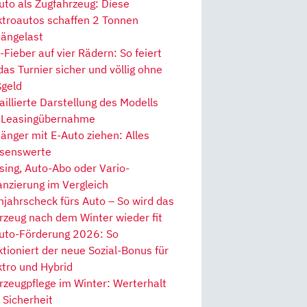
uto als Zugfahrzeug: Diese
ktroautos schaffen 2 Tonnen
ängelast
Fieber auf vier Rädern: So feiert
 das Turnier sicher und völlig ohne
geld
aillierte Darstellung des Modells
 Leasingübernahme
änger mit E-Auto ziehen: Alles
senswerte
sing, Auto-Abo oder Vario-
anzierung im Vergleich
hjahrscheck fürs Auto – So wird das
rzeug nach dem Winter wieder fit
uto-Förderung 2026: So
ktioniert der neue Sozial-Bonus für
ktro und Hybrid
rzeugpflege im Winter: Werterhalt
 Sicherheit