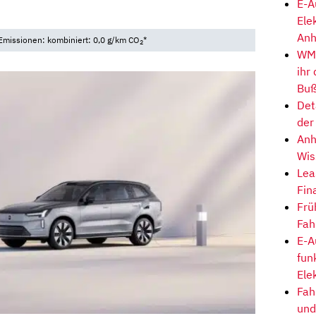
E-A
Ele
Anh
Emissionen: kombiniert: 0,0 g/km CO
*
2
WM-
ihr
Buß
Det
der
Anh
Wis
Lea
Fin
Frü
Fah
E-A
fun
Ele
Fah
und