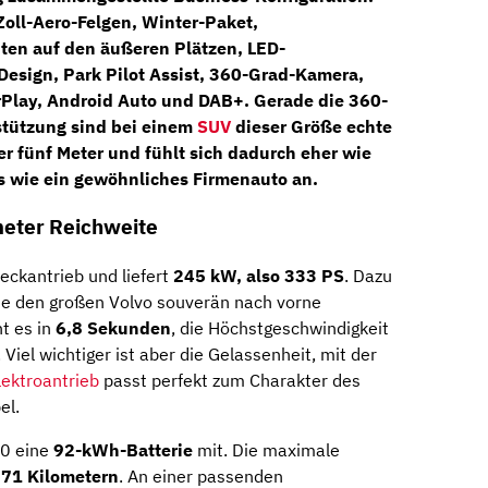
Zoll-Aero-Felgen, Winter-Paket,
ten auf den äußeren Plätzen, LED-
esign, Park Pilot Assist, 360-Grad-Kamera,
rPlay, Android Auto und DAB+
. Gerade die 360-
tützung sind bei einem
SUV
dieser Größe echte
ber fünf Meter und fühlt sich dadurch eher wie
ls wie ein gewöhnliches Firmenauto an.
meter Reichweite
eckantrieb und liefert
245 kW, also 333 PS
. Dazu
die den großen Volvo souverän nach vorne
t es in
6,8 Sekunden
, die Höchstgeschwindigkeit
. Viel wichtiger ist aber die Gelassenheit, mit der
lektroantrieb
passt perfekt zum Charakter des
el.
90 eine
92-kWh-Batterie
mit. Die maximale
571 Kilometern
. An einer passenden