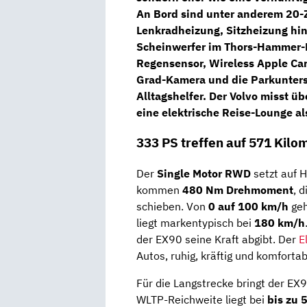
An Bord sind unter anderem
20-
Lenkradheizung, Sitzheizung hin
Scheinwerfer im Thors-Hammer-D
Regensensor, Wireless Apple Ca
Grad-Kamera und die Parkunters
Alltagshelfer. Der Volvo misst ü
eine elektrische Reise-Lounge a
333 PS treffen auf 571 Kilo
Der
Single Motor RWD
setzt auf H
kommen
480 Nm Drehmoment
, 
schieben. Von
0 auf 100 km/h
geh
liegt markentypisch bei
180 km/h
der EX90 seine Kraft abgibt. Der
E
Autos, ruhig, kräftig und komfortab
Für die Langstrecke bringt der EX
WLTP-Reichweite liegt bei
bis zu 