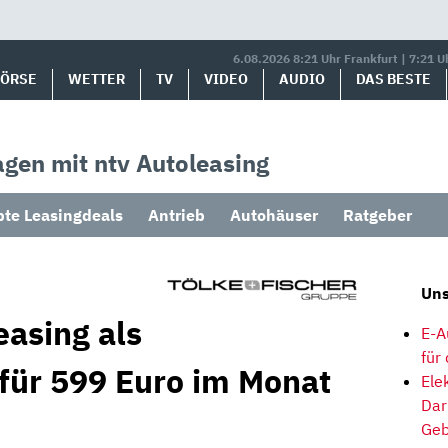
6.08.2026 8:21 Uhr Frankfurt | 7:21 U
BÖRSE
WETTER
TV
VIDEO
AUDIO
DAS BESTE
gen mit ntv Autoleasing
bte Leasingdeals
Antrieb
Autohäuser
Ratgeber
Uns
easing als
E-A
für
 für 599 Euro im Monat
Ele
Dar
Geb