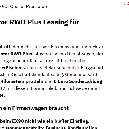
→
X90; Quelle: Pressefoto
tor RWD Plus Leasing für
Auftritt, der nicht laut werden muss, um Eindruck zu
Motor RWD Plus
ist genau so ein Dienstwagen, der
ach gehobener Klasse aussieht, dabei aber
ke+Fischer
steht das elektrische
Volvo
-Flaggschiff
at
im Geschäftskundenleasing. Gerechnet wird
Kilometern pro Jahr
und
0 Euro Sonderzahlung
.
UV mit diesem Format bleibt der Schwede damit
ze.
en ein Firmenwagen braucht
beim EX90 nicht wie ein bloßer Einstieg,
g zusammengestellte Business-Konfiguration.