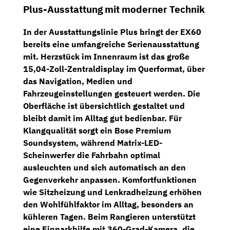
Plus-Ausstattung mit moderner Technik
In der
Ausstattungslinie Plus
bringt der EX60
bereits eine umfangreiche Serienausstattung
mit. Herzstück im Innenraum ist das große
15,04-Zoll-Zentraldisplay im Querformat
, über
das Navigation, Medien und
Fahrzeugeinstellungen gesteuert werden. Die
Oberfläche ist übersichtlich gestaltet und
bleibt damit im Alltag gut bedienbar. Für
Klangqualität sorgt ein
Bose Premium
Soundsystem
, während
Matrix-LED-
Scheinwerfer
die Fahrbahn optimal
ausleuchten und sich automatisch an den
Gegenverkehr anpassen. Komfortfunktionen
wie
Sitzheizung und Lenkradheizung
erhöhen
den Wohlfühlfaktor im Alltag, besonders an
kühleren Tagen. Beim Rangieren unterstützt
eine
Einparkhilfe mit 360-Grad-Kamera
, die