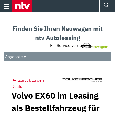
Skip
to
content
Ressorts
Sport
Finden Sie Ihren Neuwagen mit
Börse
Wetter
ntv Autoleasing
TV
Ein Service von
Video
Audio
Angebote ▾
Das Beste
Zurück zu den
Deals
Volvo EX60 im Leasing
als Bestellfahrzeug für