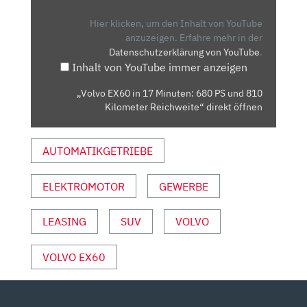
17
MINUTEN:
Hier klicken, um den Inhalt von YouTube
680
anzuzeigen.
Erfahre mehr in der
Datenschutzerklärung von YouTube
.
PS
Inhalt von YouTube immer anzeigen
UND
810
„Volvo EX60 in 17 Minuten: 680 PS und 810
KILOMETER
Kilometer Reichweite“ direkt öffnen
REICHWEITE“
VON
AUTOMATIKGETRIEBE
YOUTUBE
ANZEIGEN
ELEKTROMOTOR
GEWERBE
LEASING
SUV
VOLVO
VOLVO EX60