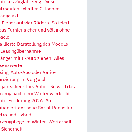
uto als Zugfahrzeug: Diese
ktroautos schaffen 2 Tonnen
ängelast
Fieber auf vier Rädern: So feiert
 das Turnier sicher und völlig ohne
geld
aillierte Darstellung des Modells
 Leasingübernahme
änger mit E-Auto ziehen: Alles
senswerte
sing, Auto-Abo oder Vario-
anzierung im Vergleich
hjahrscheck fürs Auto – So wird das
rzeug nach dem Winter wieder fit
uto-Förderung 2026: So
ktioniert der neue Sozial-Bonus für
ktro und Hybrid
rzeugpflege im Winter: Werterhalt
 Sicherheit