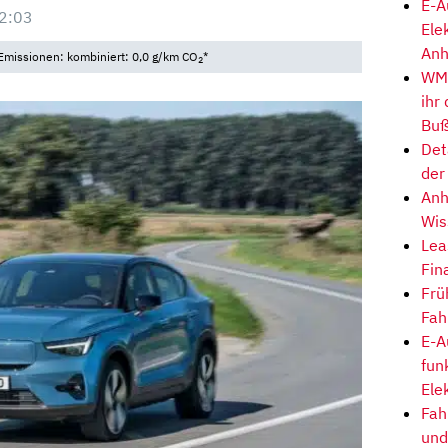
E-A
2:03
Ele
Anh
Emissionen: kombiniert: 0,0 g/km CO
*
2
WM-
ihr
Buß
Det
der
Anh
Wis
Lea
Fin
Frü
Fah
E-A
fun
Ele
Fah
und