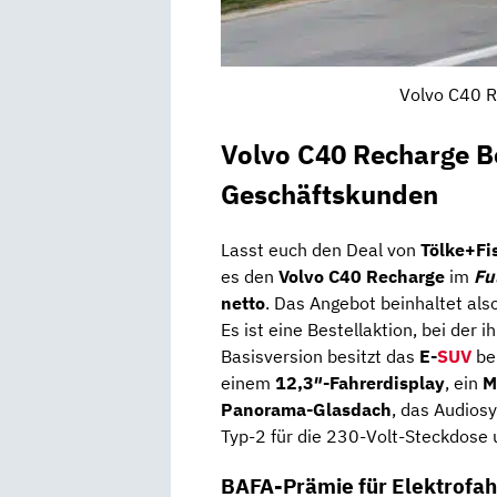
Volvo C40 R
Volvo C40 Recharge Be
Geschäftskunden
Lasst euch den Deal von
Tölke+Fi
es den
Volvo C40 Recharge
im
Fu
netto
. Das Angebot beinhaltet als
Es ist eine Bestellaktion, bei der i
Basisversion besitzt das
E-
SUV
be
einem
12,3″-Fahrerdisplay
, ein
M
Panorama-Glasdach
, das Audios
Typ-2 für die 230-Volt-Steckdose 
BAFA-Prämie für Elektrofa