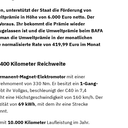
n, unterstützt der Staat die Förderung von
ltprämie
in Höhe von
6.000 Euro netto
. Der
 Voraus. Ihr bekommt die Prämie wieder
 zugelassen ist und die Umweltprämie beim BAFA
t man die Umweltprämie in der monatlichen
e
normalisierte Rate von 419,99 Euro im Monat
 400 Kilometer Reichweite
rmanent-Magnet-Elektromotor
mit einer
ehmoment von 330 Nm. Er besitzt ein
1-Gang-
t ihr Vollgas, beschleunigt der C40 in 7,4
ht eine Höchstgeschwindigkeit von 160 km/h. Der
zität von
69 kWh
, mit dem ihr eine Strecke
nnt.
mit
10.000 Kilometer
Laufleistung im Jahr.