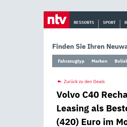
Skip
to
RESSORTS
SPORT
content
Finden Sie Ihren Neuwa
Fahrzeugtyp
Marken
Belie
Zurück zu den Deals
Volvo C40 Recha
Leasing als Best
(420) Euro im M