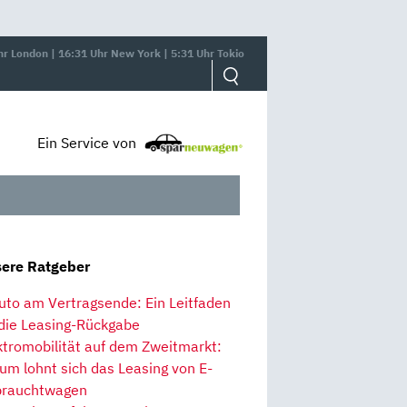
hr London | 16:31 Uhr New York | 5:31 Uhr Tokio
Ein Service von
ere Ratgeber
uto am Vertragsende: Ein Leitfaden
 die Leasing-Rückgabe
ktromobilität auf dem Zweitmarkt:
um lohnt sich das Leasing von E-
rauchtwagen