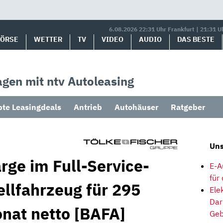
6.08.2026 22:31 Uhr Frankfurt | 21:31 U
BÖRSE
WETTER
TV
VIDEO
AUDIO
DAS BESTE
gen mit ntv Autoleasing
bte Leasingdeals
Antrieb
Autohäuser
Ratgeber
Uns
rge im Full-Service-
E-A
für
ellfahrzeug für 295
Ele
Dar
onat netto [BAFA]
Geb