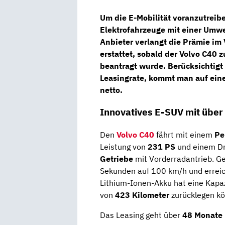
Um die E-Mobilität voranzutreibe
Elektrofahrzeuge mit einer
Umwe
Anbieter verlangt die Prämie im
erstattet, sobald der Volvo C40
beantragt wurde. Berücksichtig
Leasingrate, kommt man auf ein
netto
.
Innovatives E-SUV mit über
Den
Volvo C40
fährt mit einem
Pe
Leistung von
231
PS
und einem Dr
Getriebe
mit Vorderradantrieb. Geb
Sekunden auf 100 km/h und erreic
Lithium-Ionen-Akku hat eine Kapa
von
423 Kilometer
zurücklegen kö
Das Leasing geht über
48 Monate