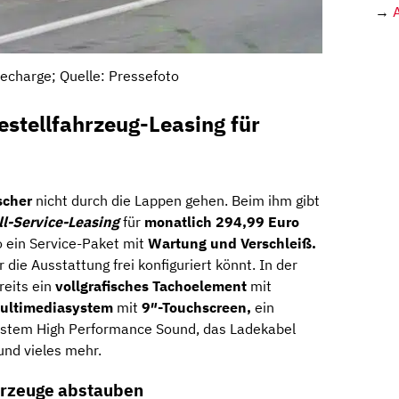
→
echarge; Quelle: Pressefoto
stellfahrzeug-Leasing für
scher
nicht durch die Lappen gehen. Beim ihm gibt
ll-Service-Leasing
für
monatlich 294,99 Euro
o ein Service-Paket mit
Wartung und Verschleiß.
hr die Ausstattung frei konfiguriert könnt. In der
reits ein
vollgrafisches Tachoelement
mit
ultimediasystem
mit
9″-Touchscreen,
ein
ystem High Performance Sound, das Ladekabel
und vieles mehr.
hrzeuge abstauben