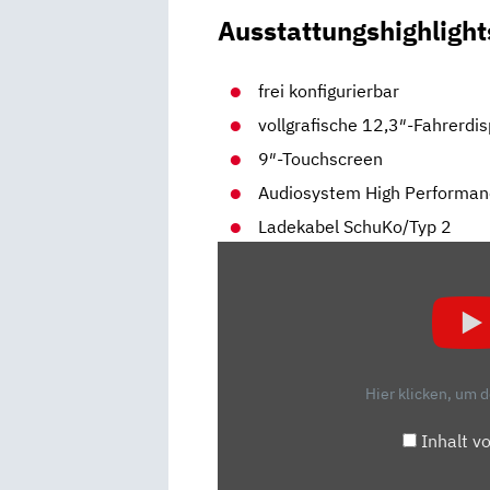
Ausstattungshighlight
frei konfigurierbar
vollgrafische 12,3″-Fahrerdis
9″-Touchscreen
Audiosystem High Performa
Ladekabel SchuKo/Typ 2
„VOLVO
C40
RECHARGE
(2021)
| SO
FÄHRT
Hier klicken, um 
DER
POLESTAR-
Inhalt v
BRUDER
| VORSTELLUNG