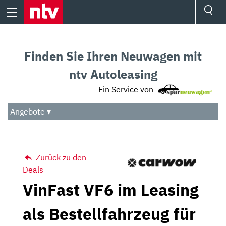
Skip
to
content
Ressorts
Sport
Finden Sie Ihren Neuwagen mit
Börse
Wetter
ntv Autoleasing
TV
Ein Service von
Video
Audio
Angebote ▾
Das Beste
Zurück zu den
Deals
VinFast VF6 im Leasing
als Bestellfahrzeug für