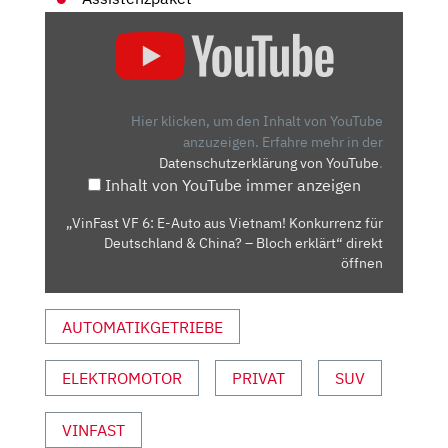
„VINFAST
VF
6:
E-
AUTO
Hier klicken, um den Inhalt von YouTube
AUS
anzuzeigen.
Erfahre mehr in der
Datenschutzerklärung von YouTube
.
VIETNAM!
Inhalt von YouTube immer anzeigen
KONKURRENZ
FÜR
„VinFast VF 6: E-Auto aus Vietnam! Konkurrenz für
DEUTSCHLAND
Deutschland & China? – Bloch erklärt“ direkt
&
öffnen
CHINA?
–
AUTOMATIKGETRIEBE
BLOCH
ERKLÄRT“
ELEKTROMOTOR
PRIVAT
SUV
VON
YOUTUBE
ANZEIGEN
VINFAST