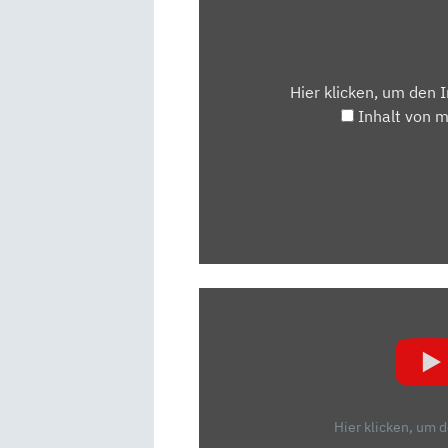
MAPS.GOOGLE.DE
ANZEIGEN
Hier klicken, um den 
Inhalt von 
„TOYOTA
YARIS
CROSS
(2021)
|
DAS
Hier klicken, um 
IST