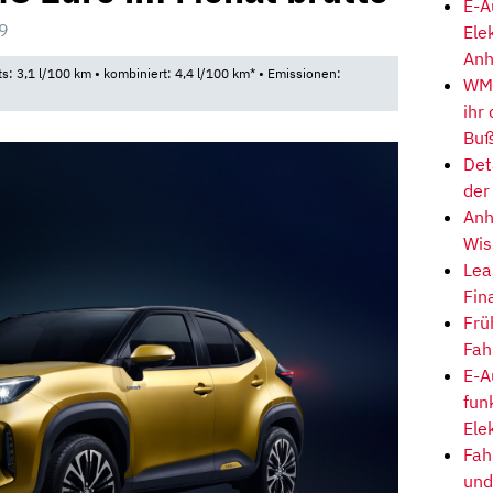
E-A
9
Ele
Anh
ts: 3,1 l/100 km • kombiniert: 4,4 l/100 km* • Emissionen:
WM-
ihr
Buß
Det
der
Anh
Wis
Lea
Fin
Frü
Fah
E-A
fun
Ele
Fah
und