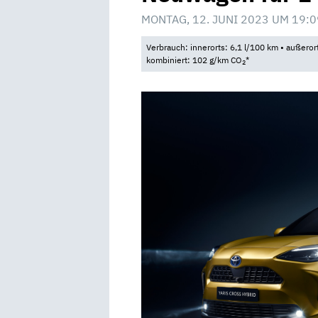
MONTAG, 12. JUNI 2023 UM 19:0
Verbrauch: innerorts: 6,1 l/100 km • außeror
kombiniert: 102 g/km CO
*
2