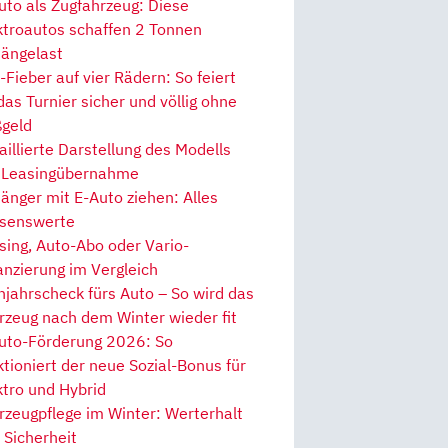
uto als Zugfahrzeug: Diese
ktroautos schaffen 2 Tonnen
ängelast
Fieber auf vier Rädern: So feiert
 das Turnier sicher und völlig ohne
geld
aillierte Darstellung des Modells
 Leasingübernahme
änger mit E-Auto ziehen: Alles
senswerte
sing, Auto-Abo oder Vario-
anzierung im Vergleich
hjahrscheck fürs Auto – So wird das
rzeug nach dem Winter wieder fit
uto-Förderung 2026: So
ktioniert der neue Sozial-Bonus für
ktro und Hybrid
rzeugpflege im Winter: Werterhalt
 Sicherheit