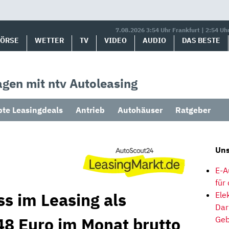
7.08.2026 3:54 Uhr Frankfurt | 2:54 Uh
BÖRSE
WETTER
TV
VIDEO
AUDIO
DAS BESTE
gen mit ntv Autoleasing
bte Leasingdeals
Antrieb
Autohäuser
Ratgeber
Uns
E-A
für
ss im Leasing als
Ele
Dar
8 Euro im Monat brutto
Geb