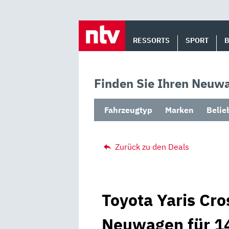
Skip
to
RESSORTS
SPORT
content
Finden Sie Ihren Neuwa
Fahrzeugtyp
Marken
Belie
Zurück zu den Deals
Toyota Yaris Cro
Neuwagen für 14