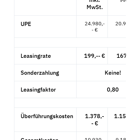
MwSt.
UPE
24.980,-
20.992,-- 
- €
Leasingrate
199,-- €
167,23 €
Sonderzahlung
Keine!
Leasingfaktor
0,80
Überführungskosten
1.378,-
1.157,98 
- €
10.930,-
9.184,87 