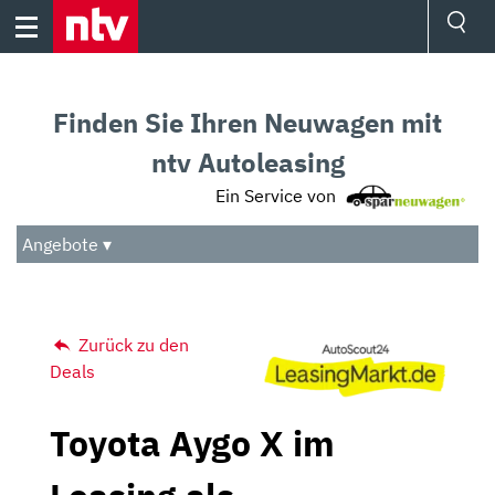
Skip
to
content
Ressorts
Sport
Finden Sie Ihren Neuwagen mit
Börse
Wetter
ntv Autoleasing
TV
Ein Service von
Video
Audio
Angebote ▾
Das Beste
Zurück zu den
Deals
Toyota Aygo X im