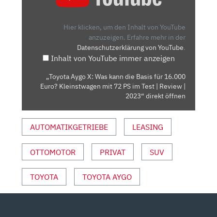
X:
WAS
KANN
Hier klicken, um den Inhalt von YouTube
DIE
anzuzeigen.
Erfahre mehr in der
Datenschutzerklärung von YouTube
.
BASIS
Inhalt von YouTube immer anzeigen
FÜR
16.000
„Toyota Aygo X: Was kann die Basis für 16.000
EURO?
Euro? Kleinstwagen mit 72 PS im Test | Review |
KLEINSTWAGEN
2023“ direkt öffnen
MIT
72
AUTOMATIKGETRIEBE
LEASING
PS
IM
OTTOMOTOR
PRIVAT
SUV
TEST
|
REVIEW
TOYOTA
TOYOTA AYGO
|
2023“
VON