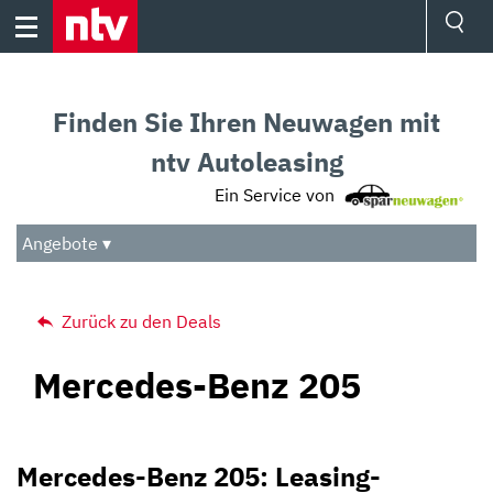
Skip
to
content
Ressorts
Sport
Finden Sie Ihren Neuwagen mit
Börse
Wetter
ntv Autoleasing
TV
Ein Service von
Video
Audio
Angebote ▾
Das Beste
Zurück zu den Deals
Mercedes-Benz 205
Mercedes-Benz 205: Leasing-