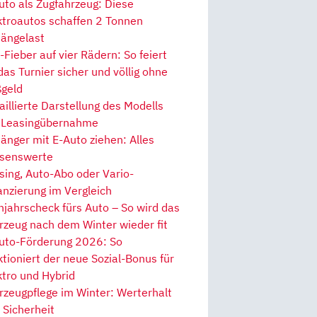
uto als Zugfahrzeug: Diese
ktroautos schaffen 2 Tonnen
ängelast
Fieber auf vier Rädern: So feiert
 das Turnier sicher und völlig ohne
geld
aillierte Darstellung des Modells
 Leasingübernahme
änger mit E-Auto ziehen: Alles
senswerte
sing, Auto-Abo oder Vario-
anzierung im Vergleich
hjahrscheck fürs Auto – So wird das
rzeug nach dem Winter wieder fit
uto-Förderung 2026: So
ktioniert der neue Sozial-Bonus für
ktro und Hybrid
rzeugpflege im Winter: Werterhalt
 Sicherheit