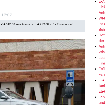
E-A
Ele
Anh
 17:07
WM-
ihr
ts: 4,0 l/100 km • kombiniert: 4,7 l/100 km* • Emissionen:
Buß
Det
der
Anh
Wis
Lea
Fin
Frü
Fah
E-A
fun
Ele
Fah
und