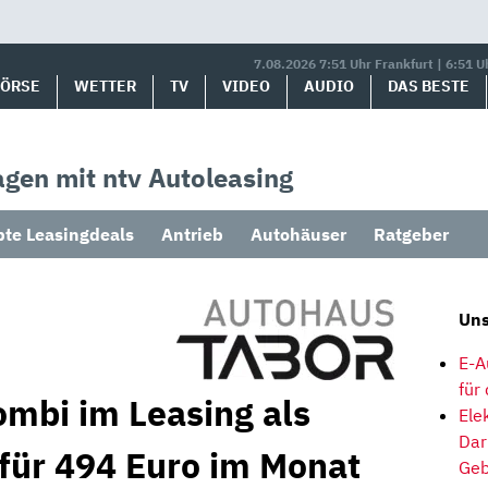
7.08.2026 7:51 Uhr Frankfurt | 6:51 U
BÖRSE
WETTER
TV
VIDEO
AUDIO
DAS BESTE
gen mit ntv Autoleasing
bte Leasingdeals
Antrieb
Autohäuser
Ratgeber
Uns
E-A
für
mbi im Leasing als
Ele
Dar
für 494 Euro im Monat
Geb