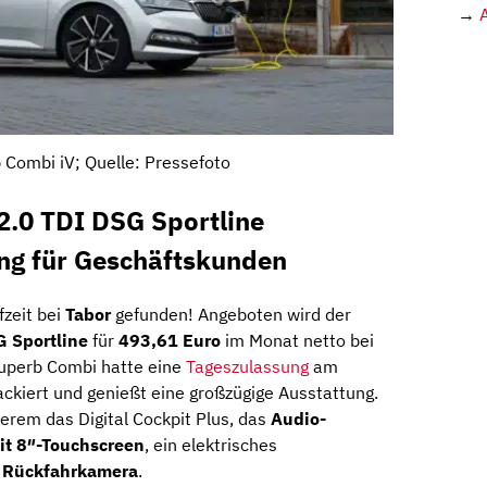
→
Combi iV; Quelle: Pressefoto
.0 TDI DSG Sportline
ng für Geschäftskunden
zeit bei
Tabor
gefunden! Angeboten wird der
 Sportline
für
493,61 Euro
im Monat netto bei
uperb Combi hatte eine
Tageszulassung
am
ackiert und genießt eine großzügige Ausstattung.
erem das Digital Cockpit Plus, das
Audio-
t 8″-Touchscreen
, ein elektrisches
e
Rückfahrkamera
.