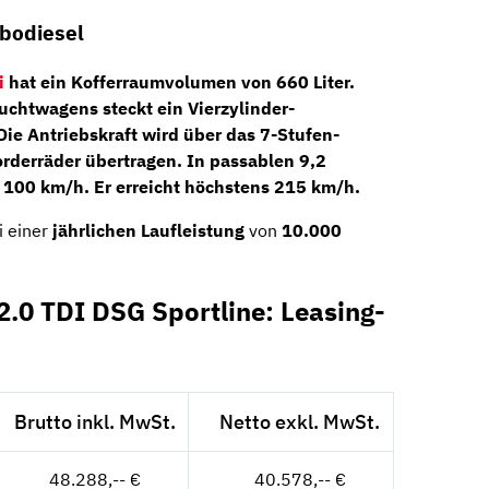
rbodiesel
i
hat ein Kofferraumvolumen von 660 Liter.
uchtwagens steckt ein
Vierzylinder-
 Die Antriebskraft wird über das
7-Stufen-
orderräder übertragen. In passablen 9,2
 100 km/h. Er erreicht höchstens 215 km/h.
i einer
jährlichen Laufleistung
von
10.000
.0 TDI DSG Sportline: Leasing-
Brutto inkl. MwSt.
Netto exkl. MwSt.
48.288,-- €
40.578,-- €