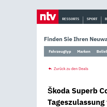
Skip
to
RESSORTS
SPORT
content
Finden Sie Ihren Neuwa
Fahrzeugtyp
Marken
Belie
Zurück zu den Deals
Škoda Superb Co
Tageszulassung 