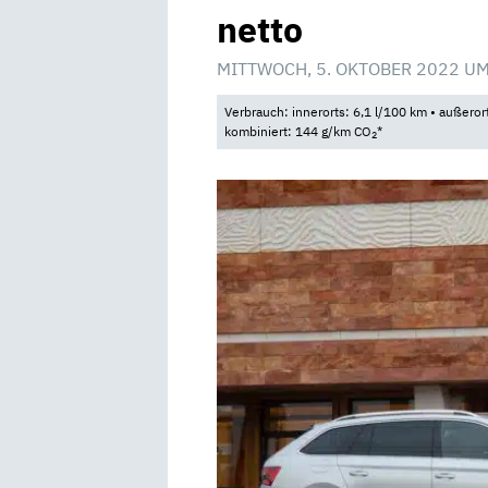
netto
MITTWOCH, 5. OKTOBER 2022 UM
Verbrauch: innerorts: 6,1 l/100 km • außeror
kombiniert: 144 g/km CO
*
2