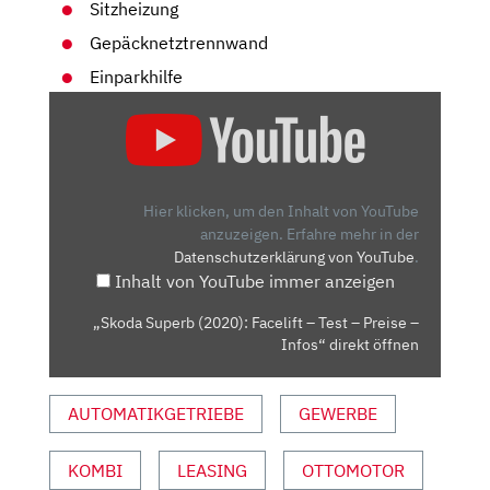
Sitzheizung
Gepäcknetztrennwand
Einparkhilfe
„SKODA
SUPERB
(2020):
FACELIFT
–
Hier klicken, um den Inhalt von YouTube
TEST
anzuzeigen.
Erfahre mehr in der
Datenschutzerklärung von YouTube
.
–
Inhalt von YouTube immer anzeigen
PREISE
–
„Skoda Superb (2020): Facelift – Test – Preise –
INFOS“
Infos“ direkt öffnen
VON
YOUTUBE
AUTOMATIKGETRIEBE
GEWERBE
ANZEIGEN
KOMBI
LEASING
OTTOMOTOR