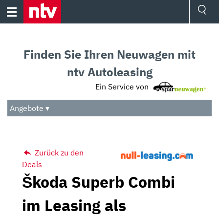
Skip
to
content
Ressorts
Sport
Finden Sie Ihren Neuwagen mit
Börse
Wetter
ntv Autoleasing
TV
Ein Service von
Video
Audio
Angebote ▾
Das Beste
Zurück zu den
Deals
Škoda Superb Combi
im Leasing als