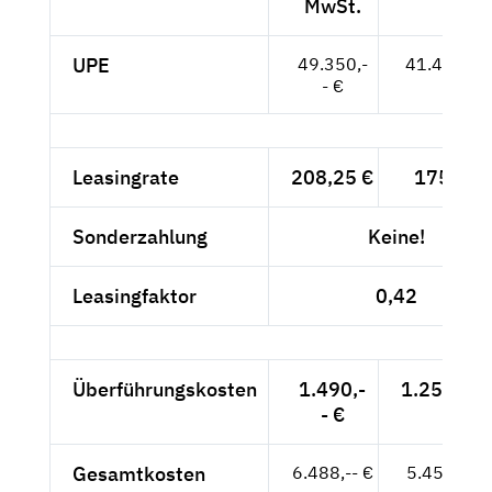
MwSt.
UPE
49.350,-
41.471,-- 
- €
Leasingrate
208,25 €
175,-- €
Sonderzahlung
Keine!
Leasingfaktor
0,42
Überführungskosten
1.490,-
1.252,10 
- €
Gesamtkosten
6.488,-- €
5.452,10 