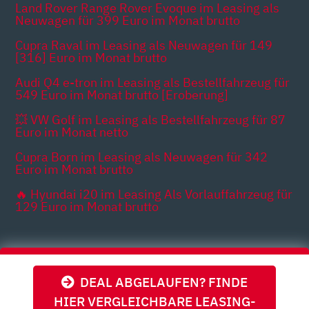
Land Rover Range Rover Evoque im Leasing als
Neuwagen für 399 Euro im Monat brutto
Cupra Raval im Leasing als Neuwagen für 149
[316] Euro im Monat brutto
Audi Q4 e-tron im Leasing als Bestellfahrzeug für
549 Euro im Monat brutto [Eroberung]
💥 VW Golf im Leasing als Bestellfahrzeug für 87
Euro im Monat netto
Cupra Born im Leasing als Neuwagen für 342
Euro im Monat brutto
🔥 Hyundai i20 im Leasing Als Vorlauffahrzeug für
129 Euro im Monat brutto
Themen
DEAL ABGELAUFEN? FINDE
HIER VERGLEICHBARE LEASING-