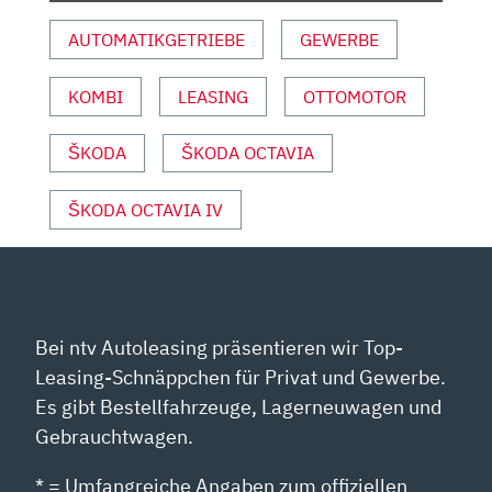
TSI
AUTOMATIKGETRIEBE
GEWERBE
|
REVIEW
KOMBI
LEASING
OTTOMOTOR
UND
FAHRBERICHT
|
ŠKODA
ŠKODA OCTAVIA
FAHR
DOCH“
ŠKODA OCTAVIA IV
VON
YOUTUBE
ANZEIGEN
Bei ntv Autoleasing präsentieren wir Top-
Leasing-Schnäppchen für Privat und Gewerbe.
Es gibt Bestellfahrzeuge, Lagerneuwagen und
Gebrauchtwagen.
* = Umfangreiche Angaben zum offiziellen