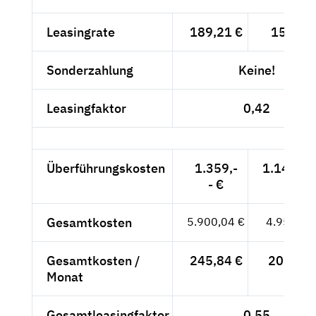
Leasingrate
189,21 €
159,-- 
Sonderzahlung
Keine!
Leasingfaktor
0,42
Überführungskosten
1.359,-
1.142,02
- €
Gesamtkosten
5.900,04 €
4.958,02
Gesamtkosten /
245,84 €
206,58 
Monat
Gesamtleasingfaktor
0,55