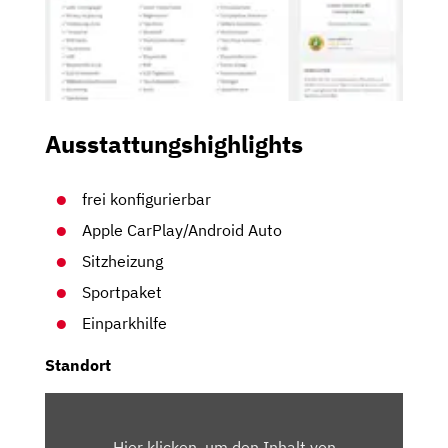
Ausstattungshighlights
frei konfigurierbar
Apple CarPlay/Android Auto
Sitzheizung
Sportpaket
Einparkhilfe
Standort
INHALT
VON
Hier klicken, um den Inhalt von