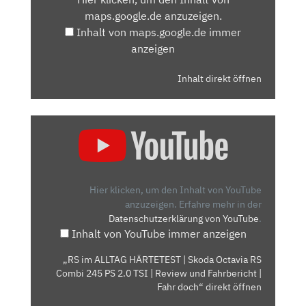
MAPS.GOOGLE.DE
maps.google.de anzuzeigen.
ANZEIGEN
Inhalt von maps.google.de immer
anzeigen
Inhalt direkt öffnen
„RS
IM
ALLTAG
HÄRTETEST
|
Hier klicken, um den Inhalt von YouTube
SKODA
anzuzeigen.
Erfahre mehr in der
Datenschutzerklärung von YouTube
.
OCTAVIA
Inhalt von YouTube immer anzeigen
RS
COMBI
„RS im ALLTAG HÄRTETEST | Skoda Octavia RS
245
Combi 245 PS 2.0 TSI | Review und Fahrbericht |
PS
Fahr doch“ direkt öffnen
2.0