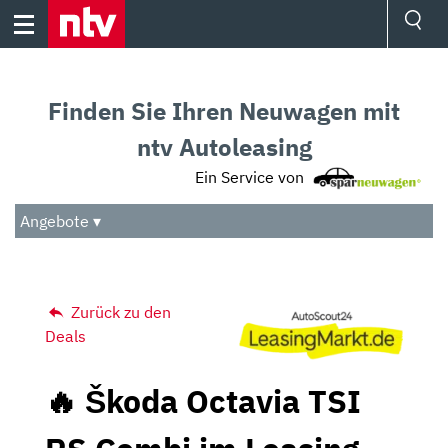
Skip
to
content
Ressorts
Sport
Finden Sie Ihren Neuwagen mit
Börse
Wetter
ntv Autoleasing
TV
Ein Service von
Video
Audio
Angebote ▾
Das Beste
Zurück zu den
Deals
🔥 Škoda Octavia TSI