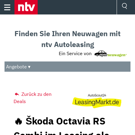
Skip
to
content
Ressorts
Sport
Finden Sie Ihren Neuwagen mit
Börse
Wetter
ntv Autoleasing
TV
Ein Service von
Video
Audio
Angebote ▾
Das Beste
Zurück zu den
Deals
🔥 Škoda Octavia RS