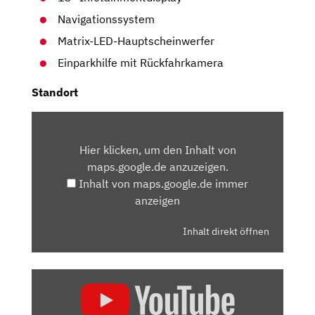
Navigationssystem
Matrix-LED-Hauptscheinwerfer
Einparkhilfe mit Rückfahrkamera
Standort
INHALT
VON
Hier klicken, um den Inhalt von
MAPS.GOOGLE.DE
maps.google.de anzuzeigen.
ANZEIGEN
Inhalt von maps.google.de immer
anzeigen
Inhalt direkt öffnen
„SKODA
OCTAVIA
RS