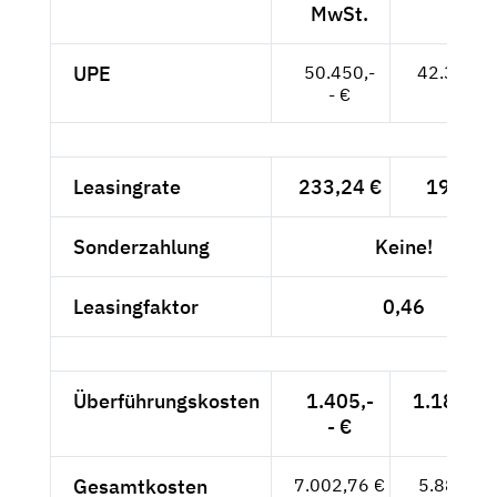
MwSt.
UPE
50.450,-
42.395,--
- €
Leasingrate
233,24 €
196,-- 
Sonderzahlung
Keine!
Leasingfaktor
0,46
Überführungskosten
1.405,-
1.180,67
- €
Gesamtkosten
7.002,76 €
5.884,67