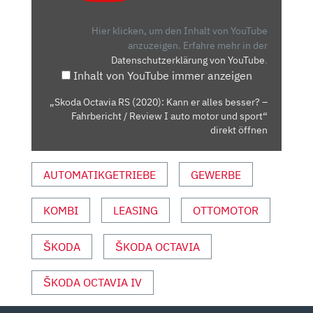
(2020):
KANN
Hier klicken, um den Inhalt von YouTube
ER
anzuzeigen.
Erfahre mehr in der
Datenschutzerklärung von YouTube
.
ALLES
Inhalt von YouTube immer anzeigen
BESSER?
–
„Skoda Octavia RS (2020): Kann er alles besser? –
FAHRBERICHT
Fahrbericht / Review I auto motor und sport“
/
direkt öffnen
REVIEW
I
AUTOMATIKGETRIEBE
GEWERBE
AUTO
MOTOR
KOMBI
LEASING
OTTOMOTOR
UND
SPORT“
VON
ŠKODA
ŠKODA OCTAVIA
YOUTUBE
ANZEIGEN
ŠKODA OCTAVIA IV