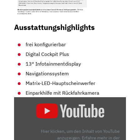
Ausstattungshighlights
frei konfigurierbar
Digital Cockpit Plus
13″ Infotainmentdisplay
Navigationssystem
Matrix-LED-Hauptscheinwerfer
Einparkhilfe mit Rückfahrkamera
„SKODA
OCTAVIA
RS
(2020):
KANN
Hier klicken, um den Inhalt von YouTube
ER
anzuzeigen.
Erfahre mehr in der