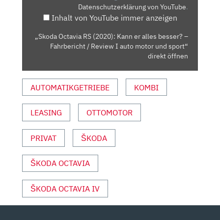
Datenschutzerklärung von YouTube
.
ALLES
Inhalt von YouTube immer anzeigen
BESSER?
–
„Skoda Octavia RS (2020): Kann er alles besser? –
FAHRBERICHT
Fahrbericht / Review I auto motor und sport“
/
direkt öffnen
REVIEW
I
AUTOMATIKGETRIEBE
KOMBI
AUTO
MOTOR
LEASING
OTTOMOTOR
UND
SPORT“
VON
PRIVAT
ŠKODA
YOUTUBE
ANZEIGEN
ŠKODA OCTAVIA
ŠKODA OCTAVIA IV