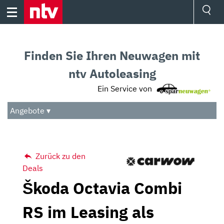
Skip
to
content
Ressorts
Sport
Finden Sie Ihren Neuwagen mit
Börse
Wetter
ntv Autoleasing
TV
Ein Service von
Video
Audio
Angebote ▾
Das Beste
Zurück zu den
Deals
Škoda Octavia Combi
RS im Leasing als