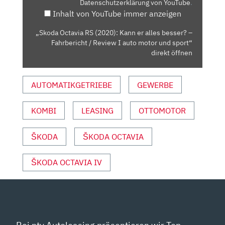
Datenschutzerklärung von YouTube
.
ALLES
Inhalt von YouTube immer anzeigen
BESSER?
–
„Skoda Octavia RS (2020): Kann er alles besser? –
FAHRBERICHT
Fahrbericht / Review I auto motor und sport“
/
direkt öffnen
REVIEW
I
AUTOMATIKGETRIEBE
GEWERBE
AUTO
MOTOR
KOMBI
LEASING
OTTOMOTOR
UND
SPORT“
VON
ŠKODA
ŠKODA OCTAVIA
YOUTUBE
ANZEIGEN
ŠKODA OCTAVIA IV