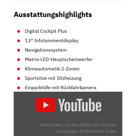
Ausstattungshighlights
Digital Cockpit Plus
13″ Infotainmentdisplay
Navigationssystem
Matrix-LED-Hauptscheinwerfer
Klimaautomatik-2-Zonen
Sportsitze mit Sitzheizung
Einparkhilfe mit Rückfahrkamera
„SKODA
OCTAVIA
RS
(2020):
KANN
Hier klicken, um den Inhalt von YouTube
ER
anzuzeigen.
Erfahre mehr in der