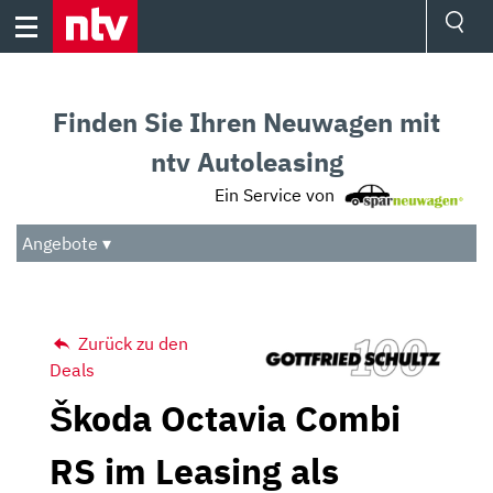
Skip
to
content
Ressorts
Sport
Finden Sie Ihren Neuwagen mit
Börse
Wetter
ntv Autoleasing
TV
Ein Service von
Video
Audio
Angebote ▾
Das Beste
Zurück zu den
Deals
Škoda Octavia Combi
RS im Leasing als