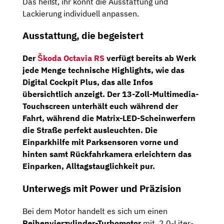
Das heißt, ihr könnt die Ausstattung und
Lackierung individuell anpassen.
Ausstattung, die begeistert
Der
Škoda Octavia RS
verfügt bereits ab Werk
jede Menge technische Highlights, wie das
Digital Cockpit Plus
, das alle Infos
übersichtlich anzeigt. Der
13-Zoll-Multimedia-
Touchscreen
unterhält euch während der
Fahrt, während die Matrix-LED-Scheinwerfern
die Straße perfekt ausleuchten. Die
Einparkhilfe mit Parksensoren vorne und
hinten samt Rückfahrkamera erleichtern das
Einparken, Alltagstauglichkeit pur.
Unterwegs mit Power und Präzision
Bei dem Motor handelt es sich um einen
Reihenvierzylinder-Turbomotor
mit 2,0-Liter-