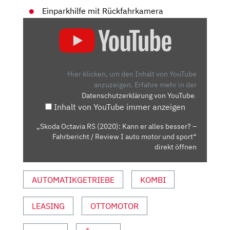
Einparkhilfe mit Rückfahrkamera
„SKODA
OCTAVIA
RS
(2020):
KANN
Hier klicken, um den Inhalt von YouTube
ER
anzuzeigen.
Erfahre mehr in der
Datenschutzerklärung von YouTube
.
ALLES
Inhalt von YouTube immer anzeigen
BESSER?
–
„Skoda Octavia RS (2020): Kann er alles besser? –
FAHRBERICHT
Fahrbericht / Review I auto motor und sport“
/
direkt öffnen
REVIEW
I
AUTOMATIKGETRIEBE
KOMBI
AUTO
MOTOR
LEASING
OTTOMOTOR
UND
SPORT“