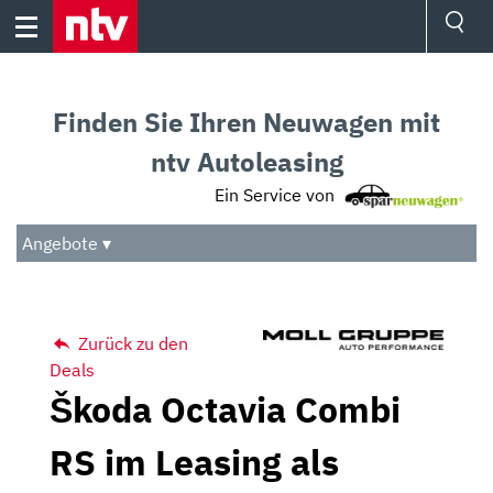
Skip
to
content
Ressorts
Sport
Finden Sie Ihren Neuwagen mit
Börse
Wetter
ntv Autoleasing
TV
Ein Service von
Video
Audio
Angebote ▾
Das Beste
Zurück zu den
Deals
Škoda Octavia Combi
RS im Leasing als