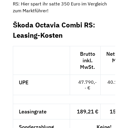
RS: Hier spart ihr satte 350 Euro im Vergleich
zum Marktführer!
Škoda Octavia Combi RS:
Leasing-Kosten
Brutto
Netto exk
inkl.
MwSt.
MwSt.
UPE
47.790,-
40.160,--
- €
Leasingrate
189,21 €
159,-- 
Sonderzahlung
Keine!