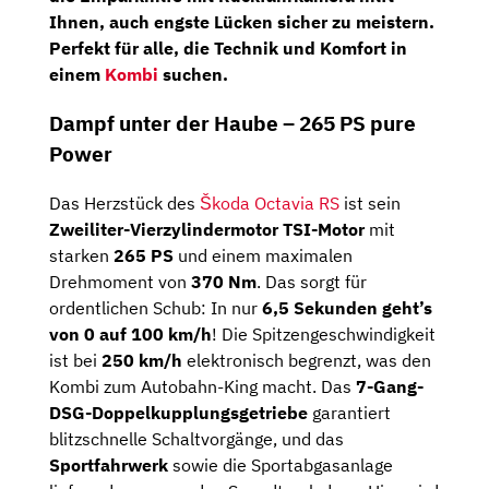
Ihnen, auch engste Lücken sicher zu meistern.
Perfekt für alle, die Technik und Komfort in
einem
Kombi
suchen.
Dampf unter der Haube – 265 PS pure
Power
Das Herzstück des
Škoda Octavia RS
ist sein
Zweiliter-Vierzylindermotor TSI-Motor
mit
starken
265 PS
und einem maximalen
Drehmoment von
370 Nm
. Das sorgt für
ordentlichen Schub: In nur
6,5 Sekunden geht’s
von 0 auf 100 km/h
! Die Spitzengeschwindigkeit
ist bei
250 km/h
elektronisch begrenzt, was den
Kombi zum Autobahn-King macht. Das
7-Gang-
DSG-Doppelkupplungsgetriebe
garantiert
blitzschnelle Schaltvorgänge, und das
Sportfahrwerk
sowie die Sportabgasanlage