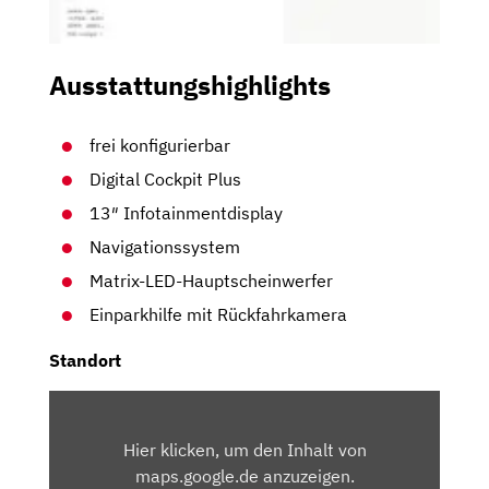
Ausstattungshighlights
frei konfigurierbar
Digital Cockpit Plus
13″ Infotainmentdisplay
Navigationssystem
Matrix-LED-Hauptscheinwerfer
Einparkhilfe mit Rückfahrkamera
Standort
INHALT
VON
Hier klicken, um den Inhalt von
MAPS.GOOGLE.DE
maps.google.de anzuzeigen.
ANZEIGEN