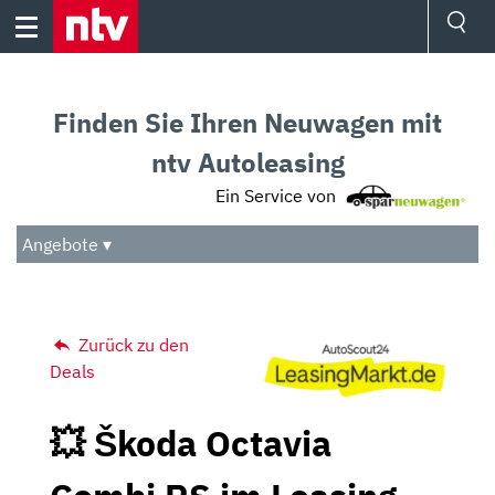
Skip
to
content
Ressorts
Sport
Finden Sie Ihren Neuwagen mit
Börse
Wetter
ntv Autoleasing
TV
Ein Service von
Video
Audio
Angebote ▾
Das Beste
Zurück zu den
Deals
💥 Škoda Octavia