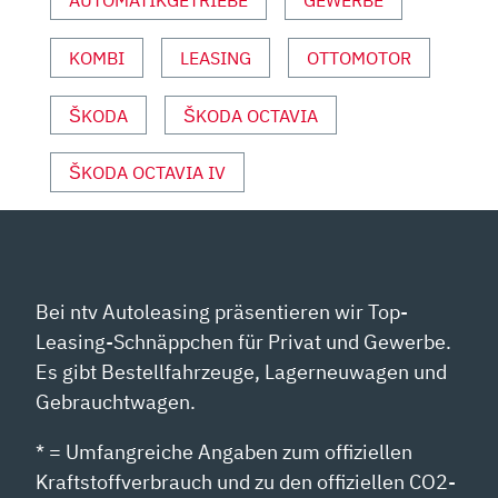
AUTOMATIKGETRIEBE
GEWERBE
AUTO
MOTOR
KOMBI
LEASING
OTTOMOTOR
UND
SPORT“
VON
ŠKODA
ŠKODA OCTAVIA
YOUTUBE
ANZEIGEN
ŠKODA OCTAVIA IV
Bei ntv Autoleasing präsentieren wir Top-
Leasing-Schnäppchen für Privat und Gewerbe.
Es gibt Bestellfahrzeuge, Lagerneuwagen und
Gebrauchtwagen.
* = Umfangreiche Angaben zum offiziellen
Kraftstoffverbrauch und zu den offiziellen CO2-