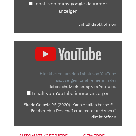
Inhalt von maps.google.de immer
anzeigen
Inhalt direkt öffnen
„SKODA
OCTAVIA
RS
(2020):
KANN
Hier klicken, um den Inhalt von YouTube
ER
anzuzeigen.
Erfahre mehr in der
Datenschutzerklärung von YouTube
.
ALLES
Inhalt von YouTube immer anzeigen
BESSER?
–
„Skoda Octavia RS (2020): Kann er alles besser? –
FAHRBERICHT
Fahrbericht / Review I auto motor und sport“
/
direkt öffnen
REVIEW
I