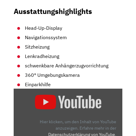
Ausstattungshighlights
Head-Up-Display
Navigationssystem
Sitzheizung
Lenkradheizung
schwenkbare Anhängerzugvorrichtung
360° Umgebungskamera
Einparkhilfe
„RS
IM
ALLTAG
HÄRTETEST
|
Hier klicken, um den Inhalt von YouTube
SKODA
anzuzeigen.
Erfahre mehr in der
Datenschutzerklärung von YouTube
.
OCTAVIA