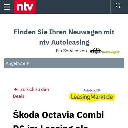
Skip
to
content
Ressorts
Sport
Finden Sie Ihren Neuwagen mit
Börse
Wetter
ntv Autoleasing
TV
Ein Service von
Video
Audio
Angebote ▾
Das Beste
Zurück zu den
Deals
Škoda Octavia Combi