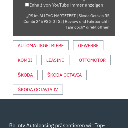
Inhalt von YouTube immer anzeigen
RS
COMBI
„RS im ALLTAG HÄRTETEST | Skoda Octavia RS
245
Combi 245 PS 2.0 TSI | Review und Fahrbericht |
PS
Fahr doch“ direkt öffnen
2.0
TSI
AUTOMATIKGETRIEBE
GEWERBE
|
REVIEW
KOMBI
LEASING
OTTOMOTOR
UND
FAHRBERICHT
|
ŠKODA
ŠKODA OCTAVIA
FAHR
DOCH“
ŠKODA OCTAVIA IV
VON
YOUTUBE
ANZEIGEN
Bei ntv Autoleasing präsentieren wir Top-