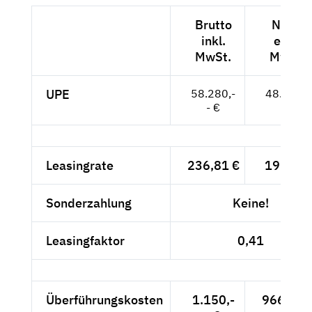
Brutto
Netto
inkl.
exkl.
MwSt.
MwSt.
UPE
58.280,-
48.975,-
- €
- €
Leasingrate
236,81 €
199,-- €
Sonderzahlung
Keine!
Leasingfaktor
0,41
Überführungskosten
1.150,-
966,39 