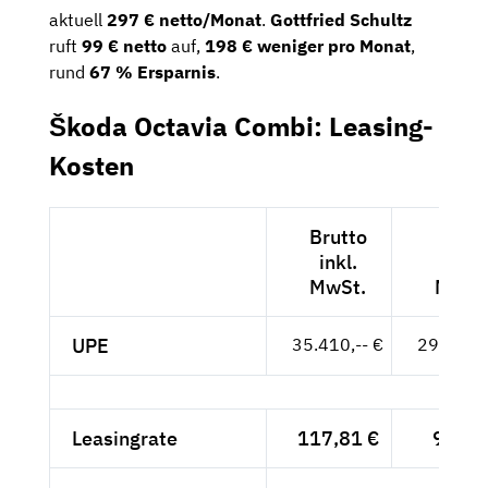
aktuell
297 € netto/Monat
.
Gottfried Schultz
ruft
99 € netto
auf,
198 € weniger pro Monat
,
rund
67 % Ersparnis
.
Škoda Octavia Combi: Leasing-
Kosten
Brutto
Nett
inkl.
exkl.
MwSt.
MwSt
UPE
35.410,-- €
29.756,-
Leasingrate
117,81 €
99,-- 