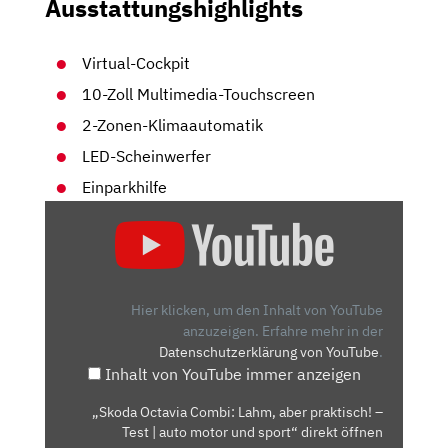
Ausstattungshighlights
Virtual-Cockpit
10-Zoll Multimedia-Touchscreen
2-Zonen-Klimaautomatik
LED-Scheinwerfer
Einparkhilfe
„SKODA
OCTAVIA
COMBI:
LAHM,
ABER
Hier klicken, um den Inhalt von YouTube
PRAKTISCH!
anzuzeigen.
Erfahre mehr in der
Datenschutzerklärung von YouTube
.
–
Inhalt von YouTube immer anzeigen
TEST
|
„Skoda Octavia Combi: Lahm, aber praktisch! –
AUTO
Test | auto motor und sport“ direkt öffnen