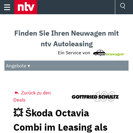
Skip
to
content
Ressorts
Sport
Finden Sie Ihren Neuwagen mit
Börse
Wetter
ntv Autoleasing
TV
Ein Service von
Video
Audio
Angebote ▾
Das Beste
Zurück zu den
Deals
💥 Škoda Octavia
Combi im Leasing als