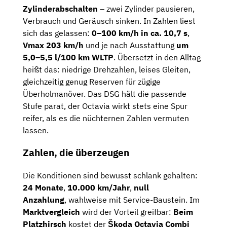
Zylinderabschalten
– zwei Zylinder pausieren,
Verbrauch und Geräusch sinken. In Zahlen liest
sich das gelassen:
0–100 km/h in ca. 10,7 s
,
Vmax 203 km/h
und je nach Ausstattung
um
5,0–5,5 l/100 km WLTP
. Übersetzt in den Alltag
heißt das: niedrige Drehzahlen, leises Gleiten,
gleichzeitig genug Reserven für zügige
Überholmanöver. Das DSG hält die passende
Stufe parat, der Octavia wirkt stets eine Spur
reifer, als es die nüchternen Zahlen vermuten
lassen.
Zahlen, die überzeugen
Die Konditionen sind bewusst schlank gehalten:
24 Monate
,
10.000 km/Jahr
,
null
Anzahlung
, wahlweise mit Service-Baustein. Im
Marktvergleich
wird der Vorteil greifbar:
Beim
Platzhirsch
kostet der
Škoda Octavia Combi