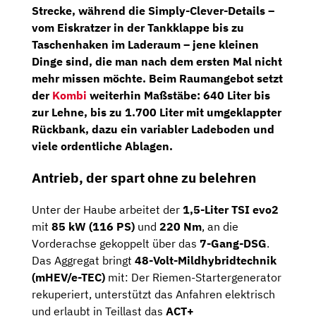
Strecke, während die
Simply-Clever
-Details –
vom
Eiskratzer in der Tankklappe
bis zu
Taschenhaken im Laderaum
– jene kleinen
Dinge sind, die man nach dem ersten Mal nicht
mehr missen möchte. Beim Raumangebot setzt
der
Kombi
weiterhin Maßstäbe:
640 Liter
bis
zur Lehne,
bis zu 1.700 Liter
mit umgeklappter
Rückbank, dazu ein
variabler Ladeboden
und
viele ordentliche Ablagen.
Antrieb, der spart ohne zu belehren
Unter der Haube arbeitet der
1,5-Liter TSI evo2
mit
85 kW (116 PS)
und
220 Nm
, an die
Vorderachse gekoppelt über das
7-Gang-DSG
.
Das Aggregat bringt
48-Volt-Mildhybridtechnik
(mHEV/e-TEC)
mit: Der Riemen-Startergenerator
rekuperiert, unterstützt das Anfahren elektrisch
und erlaubt in Teillast das
ACT+