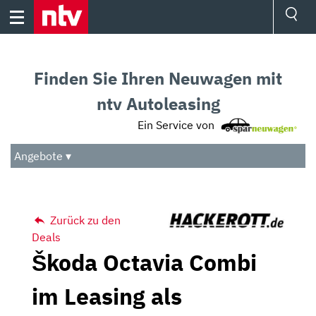
Skip
to
content
Ressorts
Sport
Finden Sie Ihren Neuwagen mit
Börse
Wetter
ntv Autoleasing
TV
Ein Service von
Video
Audio
Angebote ▾
Das Beste
Zurück zu den
Deals
Škoda Octavia Combi
im Leasing als