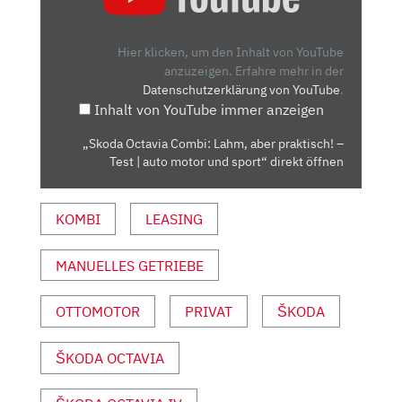
COMBI:
LAHM,
ABER
Hier klicken, um den Inhalt von YouTube
PRAKTISCH!
anzuzeigen.
Erfahre mehr in der
Datenschutzerklärung von YouTube
.
–
Inhalt von YouTube immer anzeigen
TEST
|
„Skoda Octavia Combi: Lahm, aber praktisch! –
AUTO
Test | auto motor und sport“ direkt öffnen
MOTOR
UND
KOMBI
LEASING
SPORT“
VON
YOUTUBE
MANUELLES GETRIEBE
ANZEIGEN
OTTOMOTOR
PRIVAT
ŠKODA
ŠKODA OCTAVIA