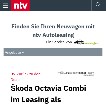
Skip
to
content
Ressorts
Sport
Finden Sie Ihren Neuwagen mit
Börse
Wetter
ntv Autoleasing
TV
Ein Service von
Video
Audio
Angebote ▾
Das Beste
Zurück zu den
Deals
Škoda Octavia Combi
im Leasing als