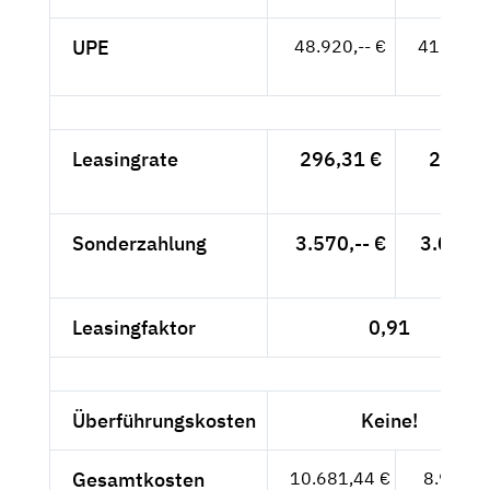
UPE
48.920,-- €
41.109,-
- €
Leasingrate
296,31 €
249,-
- €
Sonderzahlung
3.570,-- €
3.000,-
- €
Leasingfaktor
0,91
Überführungskosten
Keine!
Gesamtkosten
10.681,44 €
8.976,-