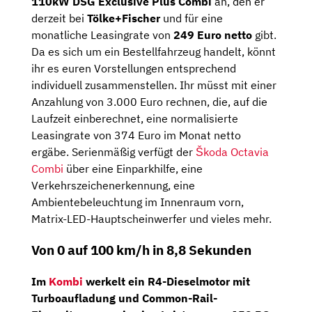
110kW DSG Exclusive Plus Combi
an, den er
derzeit bei
Tölke+Fischer
und für eine
monatliche Leasingrate von
249 Euro netto
gibt.
Da es sich um ein Bestellfahrzeug handelt, könnt
ihr es euren Vorstellungen entsprechend
individuell zusammenstellen. Ihr müsst mit einer
Anzahlung von 3.000 Euro rechnen, die, auf die
Laufzeit einberechnet, eine normalisierte
Leasingrate von 374 Euro im Monat netto
ergäbe. Serienmäßig verfügt der
Škoda Octavia
Combi
über eine Einparkhilfe, eine
Verkehrszeichenerkennung, eine
Ambientebeleuchtung im Innenraum vorn,
Matrix-LED-Hauptscheinwerfer und vieles mehr.
Von 0 auf 100 km/h in 8,8 Sekunden
Im
Kombi
werkelt ein
R4-Dieselmotor
mit
Turboaufladung und Common-Rail-