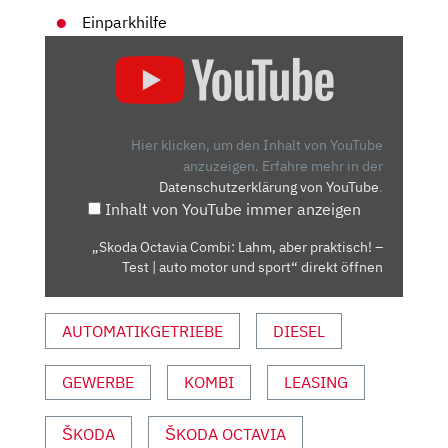
Einparkhilfe
„SKODA
OCTAVIA
COMBI:
LAHM,
ABER
Hier klicken, um den Inhalt von YouTube
PRAKTISCH!
anzuzeigen.
Erfahre mehr in der
Datenschutzerklärung von YouTube
.
–
Inhalt von YouTube immer anzeigen
TEST
|
„Skoda Octavia Combi: Lahm, aber praktisch! –
AUTO
Test | auto motor und sport“ direkt öffnen
MOTOR
UND
AUTOMATIKGETRIEBE
DIESEL
SPORT“
VON
YOUTUBE
GEWERBE
KOMBI
LEASING
ANZEIGEN
ŠKODA
ŠKODA OCTAVIA