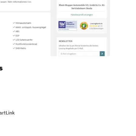
s
artLink