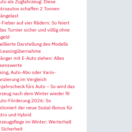
uto als Zugfahrzeug: Diese
ktroautos schaffen 2 Tonnen
ängelast
Fieber auf vier Rädern: So feiert
 das Turnier sicher und völlig ohne
geld
aillierte Darstellung des Modells
 Leasingübernahme
änger mit E-Auto ziehen: Alles
senswerte
sing, Auto-Abo oder Vario-
anzierung im Vergleich
hjahrscheck fürs Auto – So wird das
rzeug nach dem Winter wieder fit
uto-Förderung 2026: So
ktioniert der neue Sozial-Bonus für
ktro und Hybrid
rzeugpflege im Winter: Werterhalt
 Sicherheit