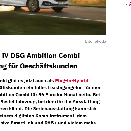
→
Bild: Škoda
I iV DSG Ambition Combi
ing für Geschäftskunden
bi gibt es jetzt auch als
Plug-in-Hybrid
.
äftskunden ein tolles Leasingangebot für den
mbition Combi
für
56 Euro im Monat netto
. Bei
n
Bestellfahrzeug,
bei dem ihr die Ausstattung
eren
könnt. Die Serienausstattung kann sich
 einem
digitalen Kombiinstrument,
dem
usive
SmartLink
und
DAB+
und vielem mehr.