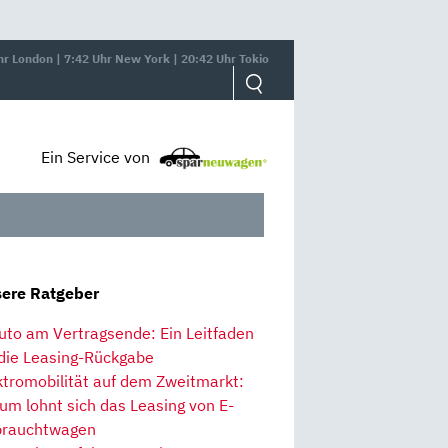
hr London | 7:42 Uhr New York | 20:42 Uhr Tokio
Ein Service von
ere Ratgeber
uto am Vertragsende: Ein Leitfaden
 die Leasing-Rückgabe
ktromobilität auf dem Zweitmarkt:
um lohnt sich das Leasing von E-
rauchtwagen