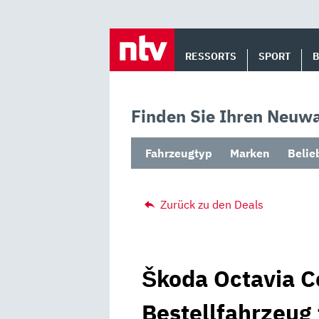
Skip
to
RESSORTS
SPORT
content
Finden Sie Ihren Neuwa
Fahrzeugtyp
Marken
Belie
Zurück zu den Deals
Škoda Octavia C
Bestellfahrzeug 