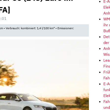
E-A
FA]
Ele
Anh
0:01
WM-
ihr
m • Verbrauch: kombiniert: 1,4 l/100 km* • Emissionen:
Buß
Det
der
Anh
Wis
Lea
Fin
Frü
Fah
E-A
fun
Ele
Fah
und