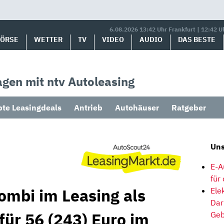
6.08.2026 13:42 Uhr Frankfurt | 12:42 U
BÖRSE
WETTER
TV
VIDEO
AUDIO
DAS BESTE
gen mit ntv Autoleasing
bte Leasingdeals
Antrieb
Autohäuser
Ratgeber
Uns
E-A
für
ombi im Leasing als
Ele
Dar
für 56 (243) Euro im
Geb