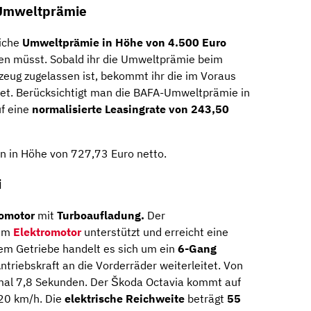
e Umweltprämie
liche
Umweltprämie in Höhe von 4.500 Euro
hlen müsst. Sobald ihr die Umweltprämie beim
zeug zugelassen ist, bekommt ihr die im Voraus
tet. Berücksichtigt man die BAFA-Umweltprämie in
f eine
normalisierte Leasingrate von 243,50
 in Höhe von 727,73 Euro netto.
i
tomotor
mit
Turboaufladung.
Der
nem
Elektromotor
unterstützt und erreicht eine
em Getriebe handelt es sich um ein
6-Gang
ntriebskraft an die Vorderräder weiterleitet. Von
mal 7,8 Sekunden. Der Škoda Octavia kommt auf
20 km/h. Die
elektrische Reichweite
beträgt
55