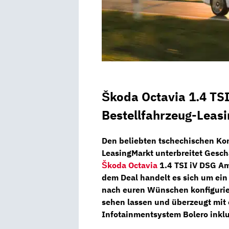
Škoda Octavia 1.4 TS
Bestellfahrzeug-Leas
Den beliebten tschechischen Kom
LeasingMarkt
unterbreitet Gesch
Škoda Octavia
1.4 TSI iV DSG A
dem Deal handelt es sich um ei
nach
euren Wünschen konfiguri
sehen lassen und überzeugt mit
Infotainmentsystem Bolero
inkl