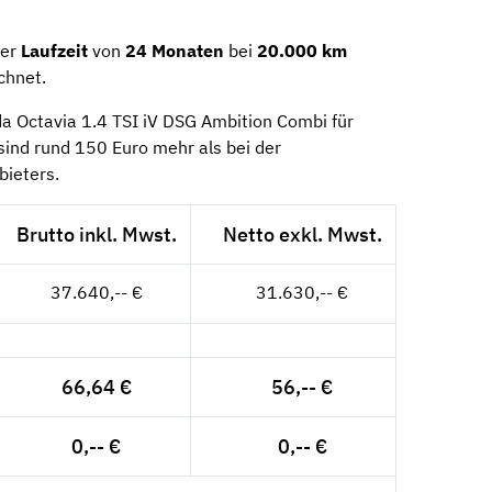
ner
Laufzeit
von
24 Monaten
bei
20.000 km
chnet.
a Octavia 1.4 TSI iV DSG Ambition Combi für
ind rund 150 Euro mehr als bei der
bieters.
Brutto inkl. Mwst.
Netto exkl. Mwst.
37.640,-- €
31.630,-- €
66,64 €
56,-- €
0,-- €
0,-- €