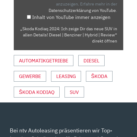
DIR
anzuzeigen.
Erfahre mehr in der
Datenschutzerklärung von YouTube
.
DAS
Inhalt von YouTube immer anzeigen
NEUE
SUV
„Skoda Kodiaq 2024: Ich zeige Dir das neue SUV in
IN
allen Details! Diesel | Benziner | Hybrid | Review“
ALLEN
direkt öffnen
DETAILS!
DIESEL
AUTOMATIKGETRIEBE
DIESEL
|
BENZINER
GEWERBE
LEASING
ŠKODA
|
HYBRID
|
ŠKODA KODIAQ
SUV
REVIEW“
VON
YOUTUBE
ANZEIGEN
Bei ntv Autoleasing präsentieren wir Top-