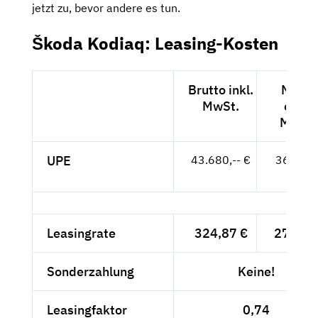
jetzt zu, bevor andere es tun.
Škoda Kodiaq: Leasing-Kosten
Brutto inkl.
Netto
MwSt.
exkl.
MwSt.
UPE
43.680,-- €
36.706,
- €
Leasingrate
324,87 €
273,-- 
Sonderzahlung
Keine!
Leasingfaktor
0,74