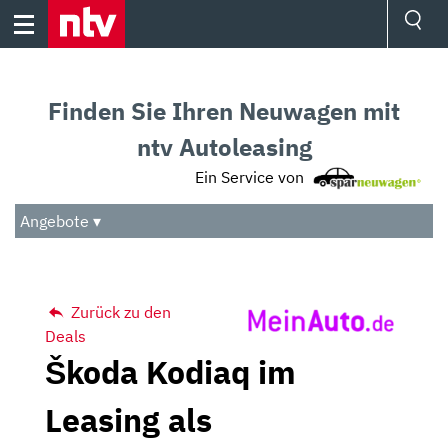
Skip
to
content
Ressorts
Sport
Finden Sie Ihren Neuwagen mit
Börse
Wetter
ntv Autoleasing
TV
Ein Service von
Video
Audio
Angebote ▾
Das Beste
Zurück zu den
Deals
Škoda Kodiaq im
Leasing als