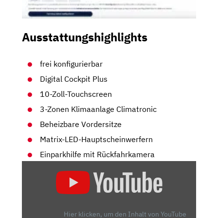
Ausstattungshighlights
frei konfigurierbar
Digital Cockpit Plus
10-Zoll-Touchscreen
3-Zonen Klimaanlage Climatronic
Beheizbare Vordersitze
Matrix-LED-Hauptscheinwerfern
Einparkhilfe mit Rückfahrkamera
„SKODA
KODIAQ
2024:
ICH
ZEIGE
Hier klicken, um den Inhalt von YouTube