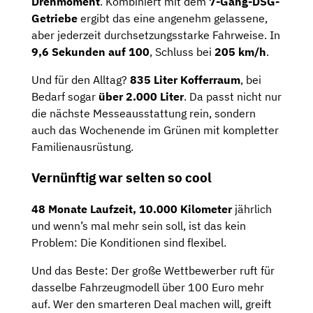
Drehmoment
. Kombiniert mit dem
7-Gang-DSG-
Getriebe
ergibt das eine angenehm gelassene,
aber jederzeit durchsetzungsstarke Fahrweise. In
9,6 Sekunden auf 100
, Schluss bei
205 km/h
.
Und für den Alltag?
835 Liter Kofferraum
, bei
Bedarf sogar
über 2.000 Liter
. Da passt nicht nur
die nächste Messeausstattung rein, sondern
auch das Wochenende im Grünen mit kompletter
Familienausrüstung.
Vernünftig war selten so cool
48 Monate Laufzeit, 10.000 Kilometer
jährlich
und wenn’s mal mehr sein soll, ist das kein
Problem: Die Konditionen sind flexibel.
Und das Beste: Der große Wettbewerber ruft für
dasselbe Fahrzeugmodell über 100 Euro mehr
auf. Wer den smarteren Deal machen will, greift